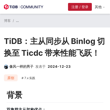
注册 / 登录
其他
博客
/
...
TiDB：主从同步从 Binlog 切
换至 Ticdc 带来性能飞跃！
像风一样的男子
发表于
2024-12-23
原创
7.x 实践
背景
双集群主从架构优点：