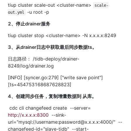
tiup cluster scale-out <cluster-name> 
scale-
 -u root -p
out.yml
2、停止drainer服务
tiup cluster stop <cluster-name> -N x.x.x.x:8249
3、从drainer日志中获取最后同步数据ts。
日志路径： /tidb-deploy/drainer-
8249/log/drainer.log
[INFO] [syncer.go:279] ["write save point"] 
[ts=454753168687628823]
4、创建同步任务，复制增量数据到 从库。
 cdc cli changefeed create  --server=
http://x.x.x.x:8300
  --sink-
uri="mysql://username:password@x.x.x.x:4000/"  --
changefeed-id="slave-tidb"  --start-