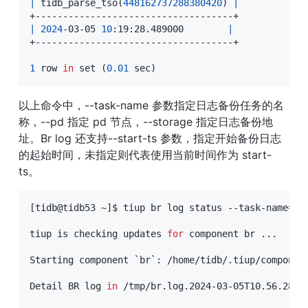
|
 tidb_parse_tso
(
448162737288380420
)
|
|
2024
-03-05 
10
:19:28.489000        
|
+------------------------------------+

1
 row 
in
set
(
0.01
 sec
)
以上命令中，--task-name 参数指定日志备份任务的名
称，--pd 指定 pd 节点，--storage 指定日志备份地
址。Br log 还支持--start-ts 参数，指定开始备份日志
的起始时间，未指定则代表使用当前时间作为 start-
ts。
[
tidb@tidb53 ~
]
$ tiup br log status --task-name
=
pi
tiup is checking updates 
for
 component br 
..
.

Starting component 
`
br
`
:
 /home/tidb/.tiup/componen
Detail BR log 
in
 /tmp/br.log.2024-03-05T10.56.28+08