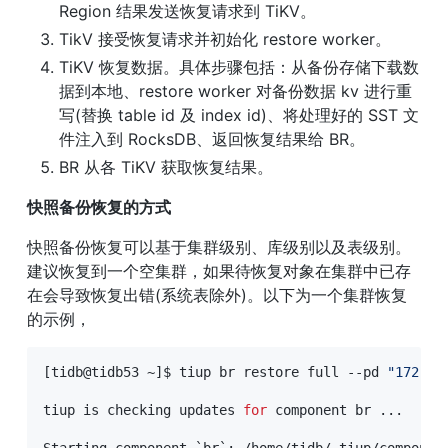
Region 结果发送恢复请求到 TiKV。
TikV 接受恢复请求并初始化 restore worker。
TiKV 恢复数据。具体步骤包括：从备份存储下载数
据到本地、restore worker 对备份数据 kv 进行重
写(替换 table id 及 index id)、将处理好的 SST 文
件注入到 RocksDB、返回恢复结果给 BR。
BR 从各 TiKV 获取恢复结果。
快照备份恢复的方式
快照备份恢复可以基于集群级别、库级别以及表级别。
建议恢复到一个空集群，如果待恢复对象在集群中已存
在会导致恢复出错(系统表除外)。以下为一个集群恢复
的示例，
[
tidb@tidb53 ~
]
$ tiup br restore full --pd 
"172.20
tiup is checking updates 
for
 component br 
..
.

Starting component 
`
br
`
:
 /home/tidb/.tiup/componen