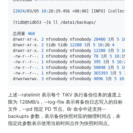
[
2024
/03/05 
10
:20:29.456 +08:00
]
[
INFO
]
[
collector
[
tidb@tidb53 ~
]
$ ll /data1/backups/

总用量 
468
drwxr-xr-x. 
2
 nfsnobody nfsnobody 
20480
3
月 
5
10
:2
drwxr-xr-x. 
2
 tidb tidb 
12288
3
月 
5
10
:20 
4
drwxr-xr-x. 
2
 nfsnobody nfsnobody 
12288
3
月 
5
10
:2
-rw-r--r--. 
1
 nfsnobody nfsnobody 
78
3
月 
5
10
:19 ba
-rw-r--r--. 
1
 nfsnobody nfsnobody 
395
3
月 
5
10
:20 b
-rw-r--r--. 
1
 nfsnobody nfsnobody 
50848
3
月 
5
10
:2
-rw-r--r--. 
1
 nfsnobody nfsnobody 
365393
3
月 
5
10
:
drwxrwxrwx. 
3
 nfsnobody nfsnobody 
4096
3
月 
5
10
:19
上述--ratelimit 表示每个 TiKV 执行备份任务的速度上
限为 128MB/s，--log-file 表示将备份日志写入的目标
文件，--pd 指定 PD 节点。Br 命令中还支持--
backupts 参数，表示备份快照对应的物理时间点，未
指定此参数表示使用当前时间点作为快照时间点。