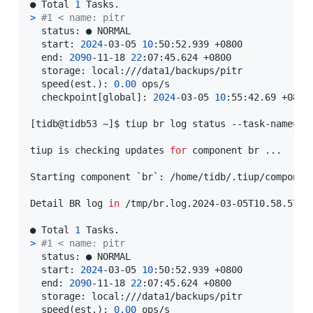
● Total 
1
>
#1 < name: pitr
  status: ● NORMAL

  start: 
2024
-03-05 
10
:50:52.939 +0800

  end: 
2090
-11-18 
22
:07:45.624 +0800

  storage: local:///data1/backups/pitr

  speed
(
est.
)
: 
0.00
 ops/s

  checkpoint
[
global
]
: 
2024
-03-05 
10
:55:42.69 +0800
[
tidb@tidb53 ~
]
$ tiup br log status --task-name
=
pi
tiup is checking updates 
for
 component br 
..
.

Starting component 
`
br
`
:
 /home/tidb/.tiup/componen
Detail BR log 
in
 /tmp/br.log.2024-03-05T10.58.57+08
● Total 
1
>
#1 < name: pitr
  status: ● NORMAL

  start: 
2024
-03-05 
10
:50:52.939 +0800

  end: 
2090
-11-18 
22
:07:45.624 +0800

  storage: local:///data1/backups/pitr

  speed
(
est.
)
: 
0.00
 ops/s
