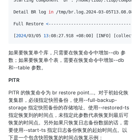
Detail BR log 
in
 /tmp/br.log.2024-03-05T13.08.08+08
Full Restore 
<
------------------------------------
[
2024
/03/05 
13
:08:27.918 +08:00
]
[
INFO
]
[
collector
如果要恢复单个库，只需要在恢复命令中增加--db 参
数；如果要恢复单个表，需要在恢复命令中增加--db 
和--table 参数。
PITR
PITR 的恢复命令为 br restore point…。对于初始化恢
复集群，必须指定快照备份，使用--full-backup-
storage 指定快照备份的存储地址。使用--restored-ts 
指定恢复到的时间点，未指定此参数代表恢复到最后可
恢复的时间点。另外如果只恢复日志备份数据的话，需
要使用--start-ts 指定日志备份恢复的起始时间点。以
下是一个包含快照恢复的时间点恢复示例：