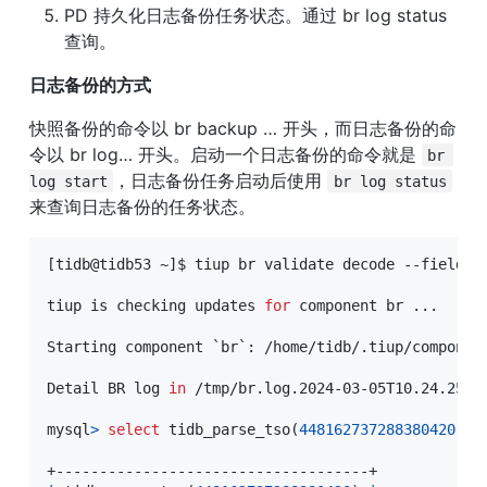
PD 持久化日志备份任务状态。通过 br log status 
查询。
日志备份的方式
快照备份的命令以 br backup … 开头，而日志备份的命
令以 br log… 开头。启动一个日志备份的命令就是 
br 
，日志备份任务启动后使用 
log start
br log status
来查询日志备份的任务状态。
[
tidb@tidb53 ~
]
$ tiup br validate decode --field
=
"
tiup is checking updates 
for
 component br 
..
.

Starting component 
`
br
`
:
 /home/tidb/.tiup/componen
Detail BR log 
in
 /tmp/br.log.2024-03-05T10.24.25+08
mysql
>
select
 tidb_parse_tso
(
448162737288380420
)
;