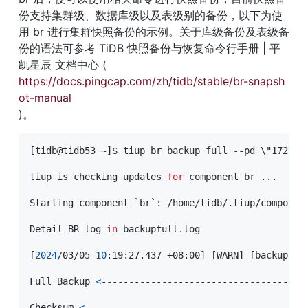
份支持集群级、数据库级以及表级别的备份，以下为使
用 br 进行集群快照备份的示例。关于库级备份及表级备
份的语法可参考 TiDB 快照备份与恢复命令行手册 | 平
凯星辰 文档中心 ( 
https://docs.pingcap.com/zh/tidb/stable/br-snapsh
ot-manual
)。
[
tidb@tidb53 ~
]
$ tiup br backup full --pd 
\
"172.20
tiup is checking updates 
for
 component br 
..
.

Starting component 
`
br
`
:
 /home/tidb/.tiup/componen
Detail BR log 
in
 backupfull.log

[
2024
/03/05 
10
:19:27.437 +08:00
]
[
WARN
]
[
backup.go
Full Backup 
<
-------------------------------------
Checksum 
<
----------------------------------------