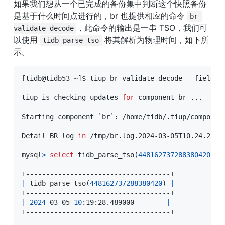
如果我们想从一个已完成的备份集中判断这个快照备份
是基于什么时间点进行的，br 也提供相应的命令 
br 
，此命令的输出是一串 TSO，我们可
validate decode
以使用 
 将其解析为物理时间，如下所
tidb_parse_tso
示。
[
tidb@tidb53 ~
]
$ tiup br validate decode --field
=
"
tiup is checking updates 
for
 component br 
..
.

Starting component 
`
br
`
:
 /home/tidb/.tiup/componen
Detail BR log 
in
 /tmp/br.log.2024-03-05T10.24.25+08
mysql
>
select
 tidb_parse_tso
(
448162737288380420
)
;
|
 tidb_parse_tso
(
448162737288380420
)
|
|
2024
-03-05 
10
:19:28.489000        
|
+------------------------------------+
