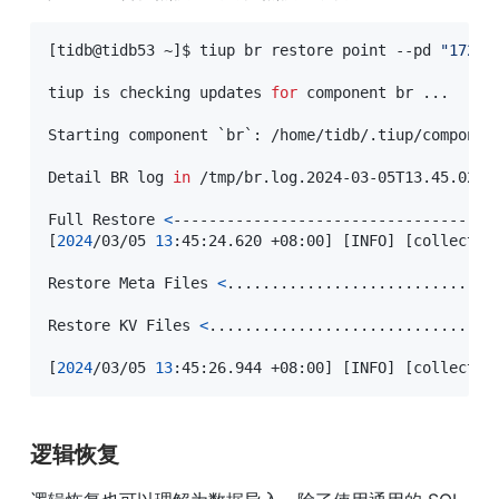
[
tidb@tidb53 ~
]
$ tiup br restore point --pd 
"172.2
tiup is checking updates 
for
 component br 
..
.

Starting component 
`
br
`
:
 /home/tidb/.tiup/componen
Detail BR log 
in
 /tmp/br.log.2024-03-05T13.45.02+08
Full Restore 
<
------------------------------------
[
2024
/03/05 
13
:45:24.620 +08:00
]
[
INFO
]
[
collector
Restore Meta Files 
<
..
..
..
..
..
..
..
..
..
..
..
..
..
..
..
Restore KV Files 
<
..
..
..
..
..
..
..
..
..
..
..
..
..
..
..
..
[
2024
/03/05 
13
:45:26.944 +08:00
]
[
INFO
]
[
collector
逻辑恢复