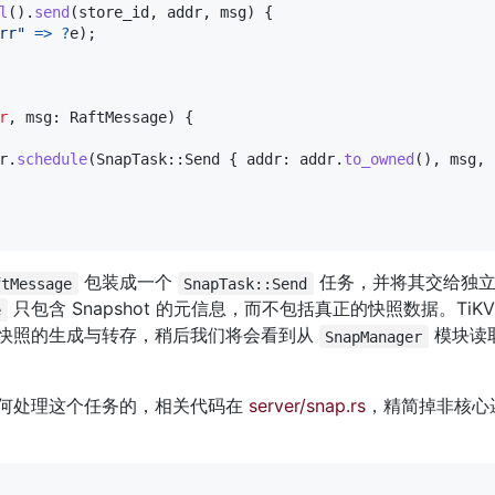
l
(
)
.
send
(
store_id
,
 addr
,
 msg
)
{
rr"
=>
?
e
)
;
r
,
 msg
:
RaftMessage
)
{
r
.
schedule
(
SnapTask
::
Send
{
 addr
:
 addr
.
to_owned
(
)
,
 msg
,
 
 包装成一个 
 任务，并将其交给独立
ftMessage
SnapTask::Send
 只包含 Snapshot 的元信息，而不包括真正的快照数据。Ti
e
快照的生成与转存，稍后我们将会看到从 
 模块读取
SnapManager
如何处理这个任务的，相关代码在 
server/snap.rs
，精简掉非核心