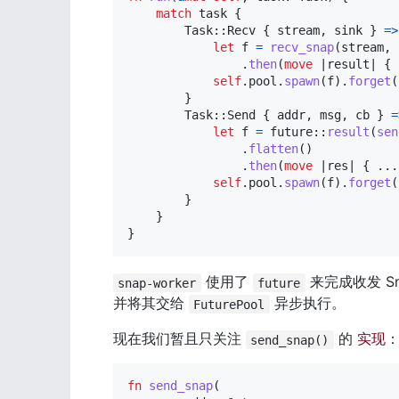
match
 task 
{
Task
::
Recv
{
 stream
,
 sink 
}
=>
let
 f 
=
recv_snap
(
stream
,
 
.
then
(
move
|
result
|
{
self
.
pool
.
spawn
(
f
)
.
forget
(
}
Task
::
Send
{
 addr
,
 msg
,
 cb 
}
=
let
 f 
=
future
::
result
(
sen
.
flatten
(
)
.
then
(
move
|
res
|
{
...
self
.
pool
.
spawn
(
f
)
.
forget
(
}
}
}
 使用了 
 来完成收发 S
snap-worker
future
并将其交给 
 异步执行。
FuturePool
现在我们暂且只关注 
 的 
实现
send_snap()
fn
send_snap
(