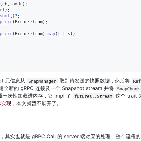
(
cb
,
 addr
)
;
el
)
;
shot
(
)
?
;
p_err
(
Error
::
from
)
;
p_err
(
Error
::
from
)
.
map
(
|
_
|
 s
)
)
t 元信息从 
 取到待发送的快照数据，然后将 
SnapManager
Raf
新的 gRPC 连接及一个 Snapshot stream 并将 
SnapChunk
快照一次性加载进内存，它 impl 了 
 这个 tra
futures::Stream
体实现
，本文就暂不展开了。
，其实也就是 gRPC Call 的 server 端对应的处理，整个流