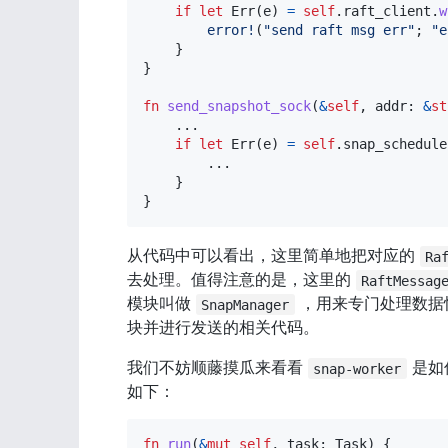
if
let
Err
(
e
)
=
self
.
raft_client
.
w
error!
(
"send raft msg err"
;
"e
}
}
fn
send_snapshot_sock
(
&
self
,
 addr
:
&
st
...
if
let
Err
(
e
)
=
self
.
snap_schedule
...
}
}
从代码中可以看出，这里简单地把对应的 
Ra
去处理。值得注意的是，这里的 
RaftMessag
模块叫做 
 ，用来专门处理数据
SnapManager
块并进行发送的相关代码。
我们不妨顺藤摸瓜来看看 
 是
snap-worker
如下：
fn
run
(
&
mut
self
,
 task
:
Task
)
{