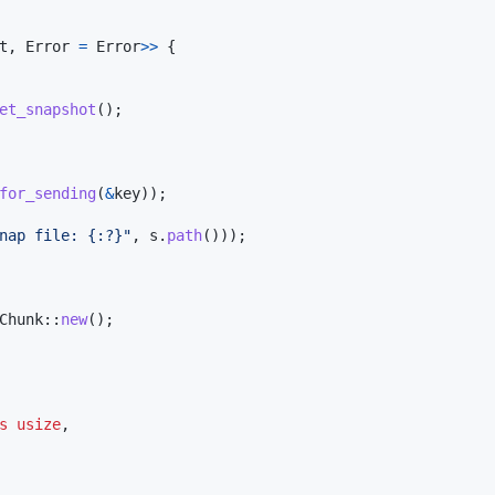
t
,
Error
=
Error
>>
{
et_snapshot
(
)
;
for_sending
(
&
key
)
)
;
nap file: {:?}"
,
 s
.
path
(
)
)
)
;
Chunk
::
new
(
)
;
s
usize
,