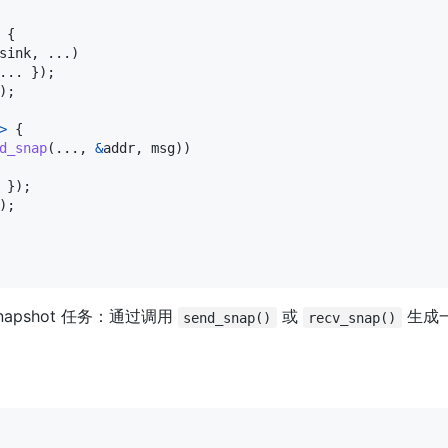
{
sink
,
...
)
...
}
)
;
)
;
>
{
d_snap
(
...
,
&
addr
,
 msg
)
)
}
)
;
)
;
napshot 任务：通过调用 
 或 
 生成一
send_snap()
recv_snap()
：