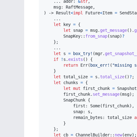
...
 addr
:
&
str
,
    msg
:
RaftMessage
,
)
->
Result
<
impl
Future
<
Item
=
SendSta
...
let
 key 
=
{
let
 snap 
=
 msg
.
get_message
(
)
.
g
SnapKey
::
from_snap
(
snap
)
?
}
;
...
let
 s 
=
box_try!
(
mgr
.
get_snapshot_
if
!
s
.
exists
(
)
{
return
Err
(
box_err!
(
"missing s
}
let
 total_size 
=
 s
.
total_size
(
)
?
;
let
 chunks 
=
{
let
mut
 first_chunk 
=
Snapshot
        first_chunk
.
set_message
(
msg
)
;
SnapChunk
{
            first
:
Some
(
first_chunk
)
,
            snap
:
 s
,
            remain_bytes
:
 total_size 
a
}
}
;
let
 cb 
=
ChannelBuilder
::
new
(
env
)
;