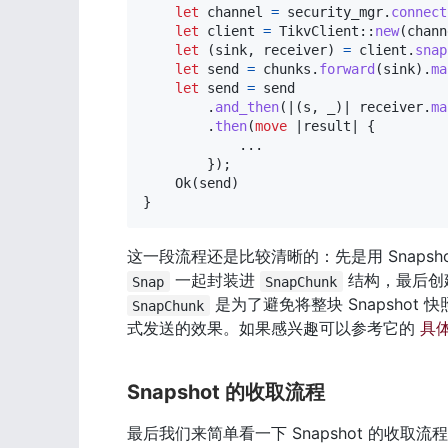
let
 channel 
=
 security_mgr
.
connect
let
 client 
=
TikvClient
::
new
(
chann
let
(
sink
,
 receiver
)
=
 client
.
snap
let
 send 
=
 chunks
.
forward
(
sink
)
.
ma
let
 send 
=
 send

.
and_then
(
|
(
s
,
 _
)
|
 receiver
.
ma
.
then
(
move
|
result
|
{
...
}
)
;
Ok
(
send
)
}
这一段流程还是比较清晰的：先是用 Snapsho
 一起封装进 
 结构，最后创建全
Snap
SnapChunk
 是为了避免将整块 Snapshot 
SnapChunk
式发送的效果。如果感兴趣可以参考它的 
具
Snapshot 的收取流程
最后我们来简单看一下 Snapshot 的收取流程