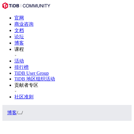
官网
商业咨询
文档
论坛
博客
课程
活动
排行榜
TiDB User Group
TiDB 地区组织活动
贡献者专区
社区准则
博客
/
...
/