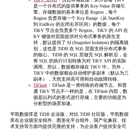
是一个分布式的提供事务的 Key-Value 存储引
擎。存储数据的基本单位是 Region，每个
Region 负责存储一个 Key Range（从 StartKey
到 EndKey 的左闭右开区间）的数据，每个
TiKV 节点会负责多个 Region。TiKV 的 API 在
KV 键值对层面提供对分布式事务的原生支
持，默认提供了 SI (Snapshot Isolation) 的隔离级
别，这也是 TiDB 在 SQL 层面支持分布式事务
的核心。TiDB 的 SQL 层做完 SQL 解析后，会
将 SQL 的执行计划转换为对 TiKV API 的实际
调用。所以，数据都存储在 TiKV 中。另外，
TiKV 中的数据都会自动维护多副本（默认为三
副本），天然支持高可用和自动故障转移。
TiFlash
：TiFlash 是一类特殊的存储节点。和普
通 TiKV 节点不一样的是，在 TiFlash 内部，数
据是以列式的形式进行存储，主要的功能是为
分析型的场景加速。
平凯数据库是 TiDB 企业版，对比 TiDB 社区版，平凯数据
库在企业级安全组件、图形化平台组件、国产化兼容、技
术支持等方面均提供完善的支持，为企业客户提供安全可