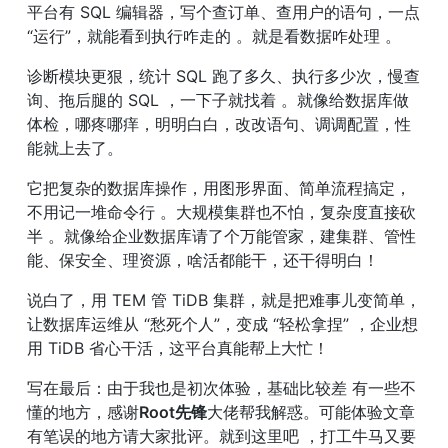
平台有 SQL 编辑器，写个查订单、查用户的语句，一点 
“运行”，就能看到执行咋走的 。就是看数据咋处理 。
诊断模块更狠，统计 SQL 跑了多久、执行多少次，慢查
询、拖后腿的 SQL ，一下子就找着 。就像给数据库做
体检，哪疼哪痒，明明白白，改改语句、调调配置，性
能就上去了。
它把复杂的数据库操作，用图形界面、简单流程搞定，
不用记一堆命令行 。大规模集群也不怕，复杂度直接砍
半 。就像给企业数据库请了个万能管家，建集群、管性
能、保安全、理资源，啥活都能干，还干得明白！
说白了，用 TEM 管 TiDB 集群，就是把难事儿变简单，
让数据库运维从 “愁死个人”，变成 “轻松拿捏” ，企业想
用 TiDB 省心干活，这平台真能帮上大忙！
写在最后：由于我也是初次体验，基础比较差 有一些不
懂的地方，感谢
Root先锋
大佬帮我解惑。可能体验文章
有笔误的地方请大家批评。就到这里吧 ，打工牛马又要