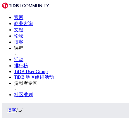
官网
商业咨询
文档
论坛
博客
课程
活动
排行榜
TiDB User Group
TiDB 地区组织活动
贡献者专区
社区准则
博客
/
...
/