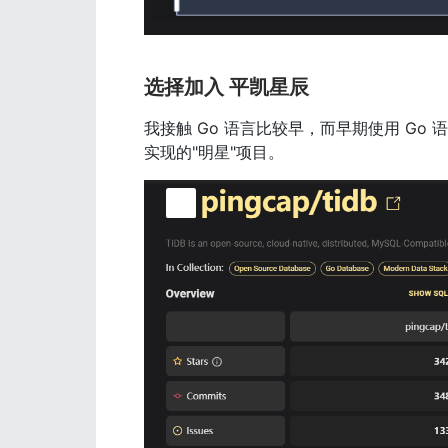
选择加入 平凯星辰
我接触 Go 语言比较早，而早期使用 Go 
实现的"明星"项目。