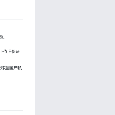
题。 
。 
力下依旧保证
迁移至
国产私