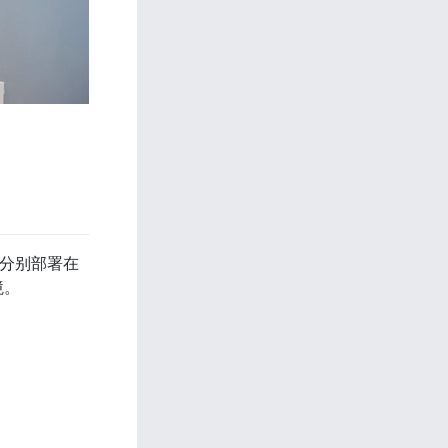
，分别部署在
境。
 