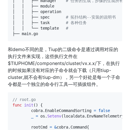
│   │   ├── manager    
# 任务的生成，步骤的生成所有的
│   │   ├── module

│   │   ├── operation

│   │   ├── spec       
# 拓扑结构--安装的说明书
│   │   ├── task       
# 各种任务
│   │   └── template   
# 
├── main.go
和demo不同的是，Tiup的二级命令是通过调用对应的
执行文件来实现，这些执行文件在
$TIUPHOME/components/cluster/vx.x.x/下，在执行
的时候如果没有对应的子命令就会下载（只用tiup-
cluster,就不会有tiup-dm），另一个好处是每一个子命
令都是一个独立的命令行工具—可插拔组件。
// root.go
func
init
(
)
{
	cobra
.
EnableCommandSorting 
=
false
_
=
 os
.
Setenv
(
localdata
.
EnvNameTelemetryEv
	rootCmd 
=
&
cobra
.
Command
{