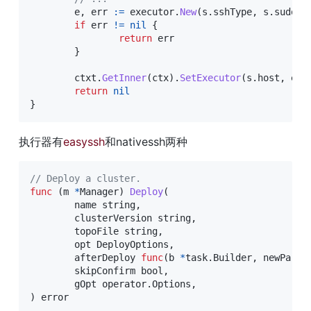
	e
,
 err 
:=
 executor
.
New
(
s
.
sshType
,
 s
.
sudo
,
 
if
 err 
!=
nil
{
return
 err

}
	ctxt
.
GetInner
(
ctx
)
.
SetExecutor
(
s
.
host
,
 e
)
return
nil
}
执行器有
easyssh
和nativessh两种
// Deploy a cluster.
func
(
m 
*
Manager
)
Deploy
(
	name 
string
,
	clusterVersion 
string
,
	topoFile 
string
,
	opt DeployOptions
,
	afterDeploy 
func
(
b 
*
task
.
Builder
,
 newPart 
	skipConfirm 
bool
,
	gOpt operator
.
Options
,
)
error