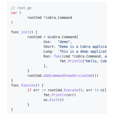
// root.go
var
(
	rootCmd 
*
cobra
.
)
func 
init
(
)
{
	rootCmd 
=
&
cobra
.
Command
{
		Use
:
"demo"
,
		Short
:
"Demo is a Cobra applicatio
		Long
:
`
This is a demo application
		Run
:
func
(
cmd 
*
cobra
.
Command
,
 args
			fmt
.
Println
(
"Hello, Cobra!
}
,
}
	rootCmd
.
AddCommand
(
newVersionCmd
(
)
)
}
func 
Execute
(
)
{
if
 err 
:
=
 rootCmd
.
Execute
(
)
;
 err 
!=
 nil 
{
		fmt
.
Println
(
err
)
		os
.
Exit
(
1
)
}
}