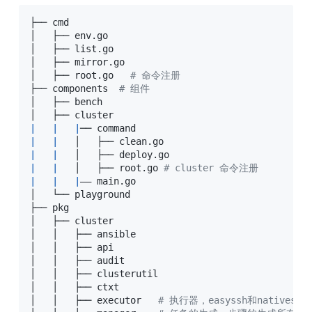
├── cmd

│   ├── env.go

│   ├── list.go

│   ├── mirror.go

│   ├── root.go   
# 命令注册
├── components  
# 组件
│   ├── bench

|
|
|
── 
command
|
|
|
|
|
|
	│   ├── root.go 
# cluster 命令注册
|
|
|
—— main.go

│   └── playground

├── pkg

│   ├── cluster

│   │   ├── ansible

│   │   ├── api

│   │   ├── audit

│   │   ├── clusterutil

│   │   ├── ctxt

│   │   ├── executor   
# 执行器，easyssh和nativessh