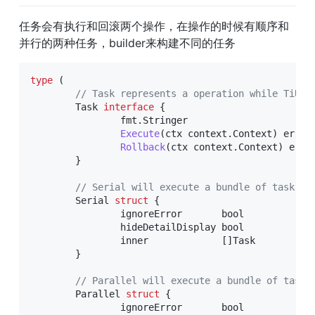
任务会有执行和回滚两个操作，在操作的时候有顺序和
并行的两种任务，builder来构建不同的任务
type
(
// Task represents a operation while TiUP 
	Task 
interface
{
		fmt
.
Stringer

Execute
(
ctx context
.
Context
)
error
Rollback
(
ctx context
.
Context
)
erro
}
// Serial will execute a bundle of task in
	Serial 
struct
{
		ignoreError       
bool
		hideDetailDisplay 
bool
		inner             
[
]
Task

}
// Parallel will execute a bundle of task 
	Parallel 
struct
{
		ignoreError       
bool