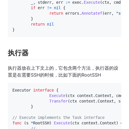
_
,
 stderr
,
 err 
:=
 exec
.
Execute
(
ctx
,
 cmd
,
f
if
 err 
!=
nil
{
return
 errors
.
Annotatef
(
err
,
"stde
}
return
nil
}
执行器
执行器放在上下文上的，它包含两个方法，执行器的设
置是在需要SSH的时候，比如下面的RootSSH
Executor 
interface
{
Execute
(
ctx context
.
Context
,
 cmd 
s
Transfer
(
ctx context
.
Context
,
 src
,
}
// Execute implements the Task interface
func
(
s 
*
RootSSH
)
Execute
(
ctx context
.
Context
)
err
// ...