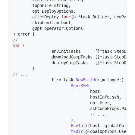
	topoFile 
string
,
	opt DeployOptions
,
	afterDeploy 
func
(
b 
*
task
.
Builder
,
 newPart 
	skipConfirm 
bool
,
	gOpt operator
.
Options
,
)
error
{
// ...
var
(
		envInitTasks      
[
]
*
task
.
StepDisp
		downloadCompTasks 
[
]
*
task
.
StepDisp
		deployCompTasks   
[
]
*
task
.
StepDisp
)
// ... 
		t 
:=
 task
.
NewBuilder
(
m
.
logger
)
.
RootSSH
(
				host
,
				hostInfo
.
ssh
,
				opt
.
User
,
				sshConnProps
.
Passw
// ...,
)
.
EnvInit
(
host
,
 globalOption
Mkdir
(
globalOptions
.
User
,
 