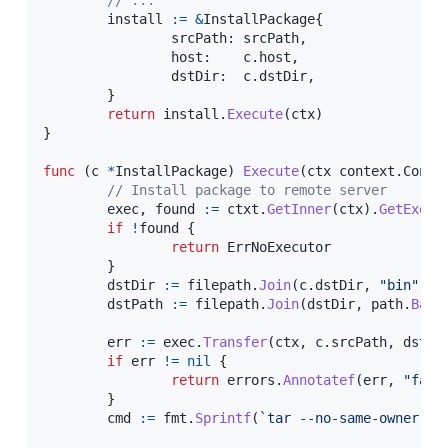
// ...
	install 
:=
&
InstallPackage
{
		srcPath
:
 srcPath
,
		host
:
    c
.
host
,
		dstDir
:
  c
.
dstDir
,
}
return
 install
.
Execute
(
ctx
)
}
func
(
c 
*
InstallPackage
)
Execute
(
ctx context
.
Conte
// Install package to remote server
	exec
,
 found 
:=
 ctxt
.
GetInner
(
ctx
)
.
GetExecu
if
!
found 
{
return
 ErrNoExecutor

}
	dstDir 
:=
 filepath
.
Join
(
c
.
dstDir
,
"bin"
)
	dstPath 
:=
 filepath
.
Join
(
dstDir
,
 path
.
Base
	err 
:=
 exec
.
Transfer
(
ctx
,
 c
.
srcPath
,
 dstPa
if
 err 
!=
nil
{
return
 errors
.
Annotatef
(
err
,
"fail
}
	cmd 
:=
 fmt
.
Sprintf
(
`tar --no-same-owner -z