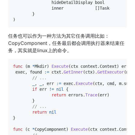
		hideDetailDisplay 
bool
		inner             
[
]
Task

}
)
任务也可以作为一种方法为其它任务调用比如：
CopyComponent，任务最后都会调用执行器来结束任
务，其实就是linux上的命令。
func
(
m 
*
Mkdir
)
Execute
(
ctx context
.
Context
)
error
 exec
,
 found 
:=
 ctxt
.
GetInner
(
ctx
)
.
GetExecutor
(
m
.
h
// ...
_
,
_
,
 err 
:=
 exec
.
Execute
(
ctx
,
 cmd
,
 m
.
sudo
if
 err 
!=
nil
{
return
 errors
.
Trace
(
err
)
}
// ...
return
nil
}
func
(
c 
*
CopyComponent
)
Execute
(
ctx context
.
Contex