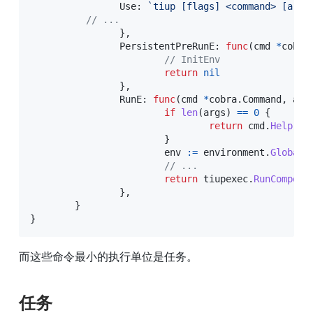
		Use
:
`tiup [flags] <command> [args
// ...
}
,
		PersistentPreRunE
:
func
(
cmd 
*
cobra
// InitEnv
return
nil
}
,
		RunE
:
func
(
cmd 
*
cobra
.
Command
,
 arg
if
len
(
args
)
==
0
{
return
 cmd
.
Help
(
)
}
			env 
:=
 environment
.
GlobalE
// ...
return
 tiupexec
.
RunCompone
}
,
}
}
而这些命令最小的执行单位是任务。
任务