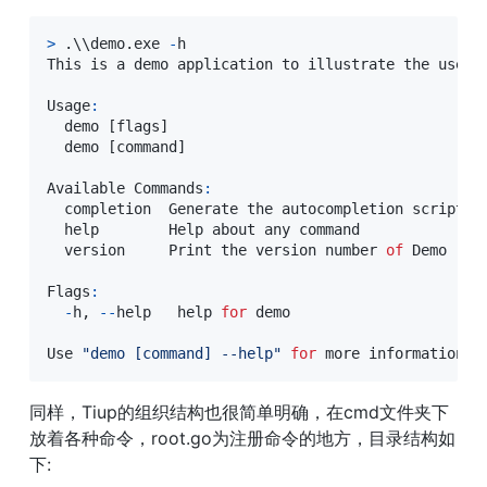
>
.
\\demo
.
exe 
-
h

This is a demo application to illustrate the use 
o
Usage
:
  demo 
[
flags
]
  demo 
[
command
]
Available Commands
:
  completion  Generate the autocompletion script 
f
  help        Help about any command

  version     Print the version number 
of
 Demo

Flags
:
-
h
,
--
help   help 
for
 demo

Use 
"demo [command] --help"
for
 more information a
同样，Tiup的组织结构也很简单明确，在cmd文件夹下
放着各种命令，root.go为注册命令的地方，目录结构如
下: