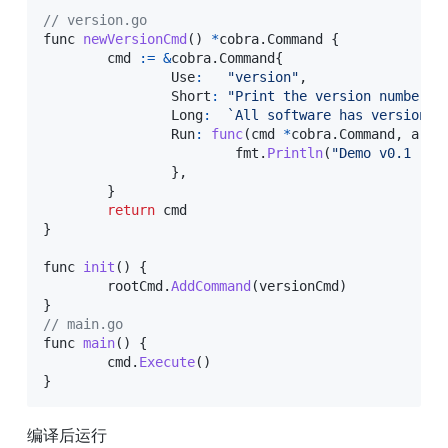
// version.go
func 
newVersionCmd
(
)
*
cobra
.
Command 
{
	cmd 
:
=
&
cobra
.
Command
{
		Use
:
"version"
,
		Short
:
"Print the version number o
		Long
:
`
All software has versions.
		Run
:
func
(
cmd 
*
cobra
.
Command
,
 args
			fmt
.
Println
(
"Demo v0.1 -- 
}
,
}
return
}
func 
init
(
)
{
	rootCmd
.
AddCommand
(
versionCmd
)
}
// main.go
func 
main
(
)
{
	cmd
.
Execute
(
)
}
编译后运行