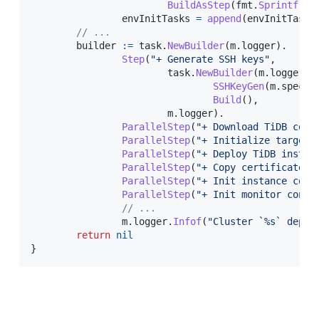
BuildAsStep
(
fmt
.
Sprintf
(
" 
		envInitTasks 
=
append
(
envInitTasks
// ...
	builder 
:=
 task
.
NewBuilder
(
m
.
logger
)
.
Step
(
"+ Generate SSH keys"
,
			task
.
NewBuilder
(
m
.
logger
)
.
SSHKeyGen
(
m
.
specMa
Build
(
)
,
			m
.
logger
)
.
ParallelStep
(
"+ Download TiDB comp
ParallelStep
(
"+ Initialize target 
ParallelStep
(
"+ Deploy TiDB instan
ParallelStep
(
"+ Copy certificate t
ParallelStep
(
"+ Init instance conf
ParallelStep
(
"+ Init monitor confi
// ...
		m
.
logger
.
Infof
(
"Cluster `%s` deplo
return
nil
}