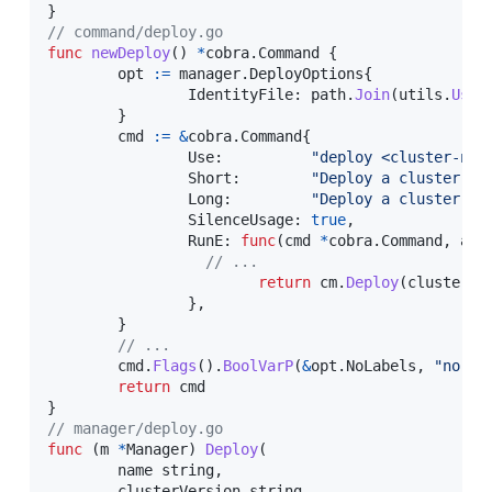
}
// command/deploy.go
func
newDeploy
(
)
*
cobra
.
Command 
{
	opt 
:=
 manager
.
DeployOptions
{
		IdentityFile
:
 path
.
Join
(
utils
.
User
}
	cmd 
:=
&
cobra
.
Command
{
		Use
:
"deploy <cluster-nam
		Short
:
"Deploy a cluster fo
		Long
:
"Deploy a cluster fo
		SilenceUsage
:
true
,
		RunE
:
func
(
cmd 
*
cobra
.
Command
,
 arg
// ...
return
 cm
.
Deploy
(
clusterNa
}
,
}
// ...
	cmd
.
Flags
(
)
.
BoolVarP
(
&
opt
.
NoLabels
,
"no-la
return
}
// manager/deploy.go
func
(
m 
*
Manager
)
Deploy
(
	name 
string
,
	clusterVersion 
string
,