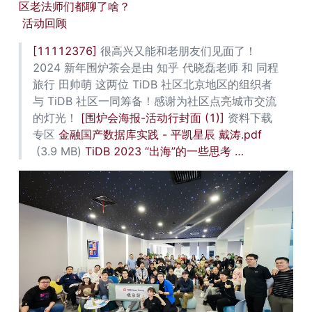
区老法师们都聊了啥？
活动回顾
[11112376]
 很高兴又能和老朋友们见面了！ 
2024 新年围炉茶会是由 知乎 代晓磊老师 和 同程
旅行 田帅萌 这两位 TiDB 社区北京地区的组织者
与 TiDB 社区一同筹备！感谢为社区点亮城市交流
的灯光！ 
[围炉会海报-活动行封面 (1)]
 资料下载
专区 
金融国产数据库实践 - 平凯星辰 戴涛.pdf
 (3.9 MB) 
TiDB 2023 “出海”的一些思考 …