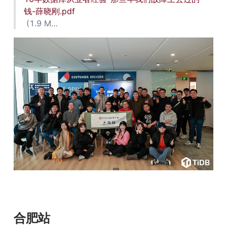
钱-薛晓刚.pdf
 (1.9 M…
合肥站