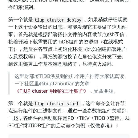
令印象深刻。
第一个就是
，如果稍微仔细观察
tiup cluster deploy
一下这个命令输出的日志，就能发现它主要做了这几件
事。首先就是根据部署拓扑文件的内容做节点ssh互信，
接着开始下载需要用的TiDB组件的资源包（在线模式
下），然后在各节点上初始化环境（比如创建部署用户
以及授权等），再把资源包按节点角色依次分发下去。
到这里部署工作基本准备就绪了，只待点火发射。
这里对部署TiDB涉及到的几个用户推荐大家认真读
一下社区里@buptzhoutian的文章
《TiUP cluster 用到的三个账户》
，受益匪浅。
第二个就是
，这个命令会让各节
tiup cluster start
点运行组件的二进制文件，通过一些参数把组件关联到
一起，各组件的启动顺序是PD->TiKV->TiDB->监控。以
PD组件和TiDB组件的启动命令为例（仅做参考）：