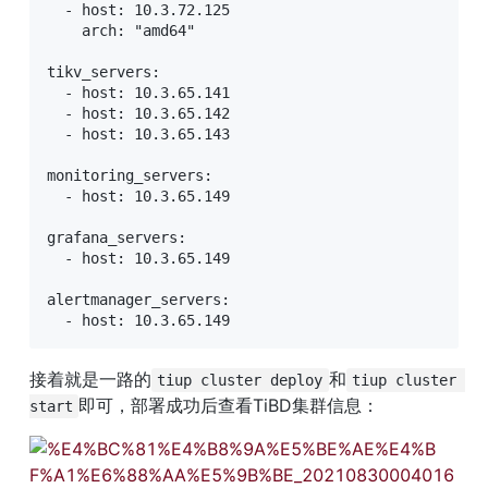
  - host: 10.3.72.125

    arch: "amd64"

tikv_servers:

  - host: 10.3.65.141

  - host: 10.3.65.142

  - host: 10.3.65.143

monitoring_servers:

  - host: 10.3.65.149

grafana_servers:

  - host: 10.3.65.149

alertmanager_servers:

  - host: 10.3.65.149
接着就是一路的
和
tiup cluster deploy
tiup cluster 
即可，部署成功后查看TiBD集群信息：
start