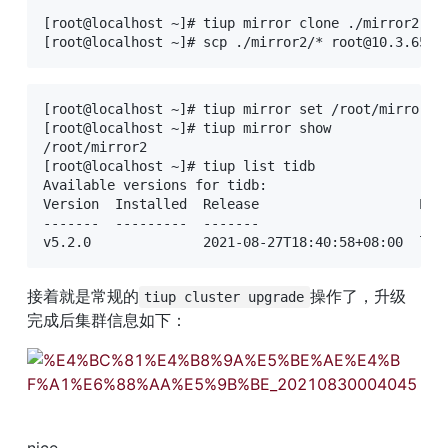
[root@localhost ~]# tiup mirror clone ./mirror2 v5.
[root@localhost ~]# scp ./mirror2/* root@10.3.65.1
[root@localhost ~]# tiup mirror set /root/mirro
[root@localhost ~]# tiup mirror show

/root/mirror2

[root@localhost ~]# tiup list tidb

Available versions for tidb:

Version  Installed  Release                    Plat
-------  ---------  -------                    ----
v5.2.0              2021-08-27T18:40:58+08:00  lin
接着就是常规的
操作了，升级
tiup cluster upgrade
完成后集群信息如下：