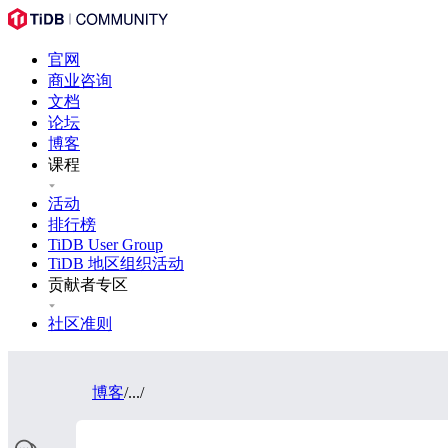
官网
商业咨询
文档
论坛
博客
课程
活动
排行榜
TiDB User Group
TiDB 地区组织活动
贡献者专区
社区准则
博客
/
...
/