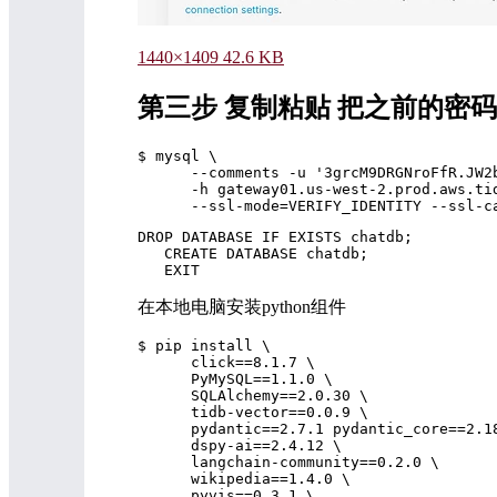
1440×1409 42.6 KB
第三步 复制粘贴 把之前的密
$ mysql \

      --comments -u '3grcM9DRGNroFfR.JW2
      -h gateway01.us-west-2.prod.aws.tid
DROP DATABASE IF EXISTS chatdb;

   CREATE DATABASE chatdb;

在本地电脑安装python组件
$ pip install \

      click==8.1.7 \

      PyMySQL==1.1.0 \

      SQLAlchemy==2.0.30 \

      tidb-vector==0.0.9 \

      pydantic==2.7.1 pydantic_core==2.18
      dspy-ai==2.4.12 \

      langchain-community==0.2.0 \

      wikipedia==1.4.0 \

      pyvis==0.3.1 \
