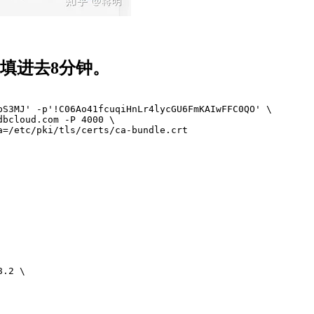
码填进去8分钟。
bS3MJ' -p'!C06Ao41fcuqiHnLr4lycGU6FmKAIwFFC0QO' \

bcloud.com -P 4000 \

.2 \
