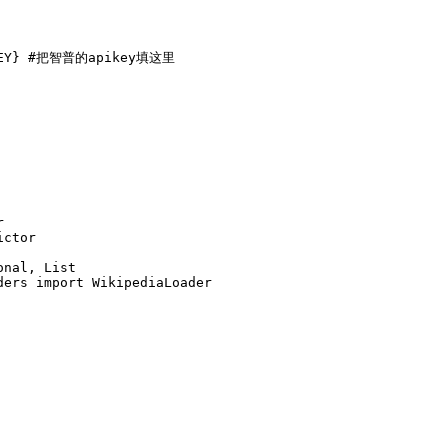


ctor

nal, List

ers import WikipediaLoader
