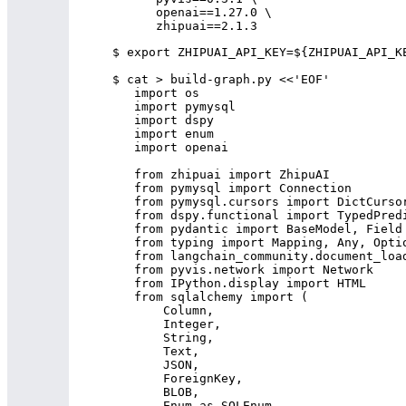
      openai==1.27.0 \

$ cat > build-graph.py <<'EOF'

   import os

   import pymysql

   import dspy

   import enum

   import openai

   from zhipuai import ZhipuAI

   from pymysql import Connection

   from pymysql.cursors import DictCursor
   from dspy.functional import TypedPredi
   from pydantic import BaseModel, Field

   from typing import Mapping, Any, Optio
   from langchain_community.document_load
   from pyvis.network import Network

   from IPython.display import HTML

   from sqlalchemy import (

       Column,

       Integer,

       String,

       Text,

       JSON,

       ForeignKey,

       BLOB,

       Enum as SQLEnum,
