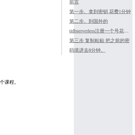
前言
第一步。拿到密钥 花费1分钟
第二步。到国外的
tidbserverless注册一个号花费1
分钟
第三步 复制粘贴 把之前的密
码填进去8分钟。
这个课程。