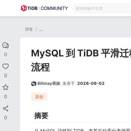
博客
/
...
MySQL 到 TiDB 
0
流程
0
Billmay表妹
发表于
2026-06-02
0
原创
摘要
0
从 MySQL 迁移到 TiDB，尤其在分库