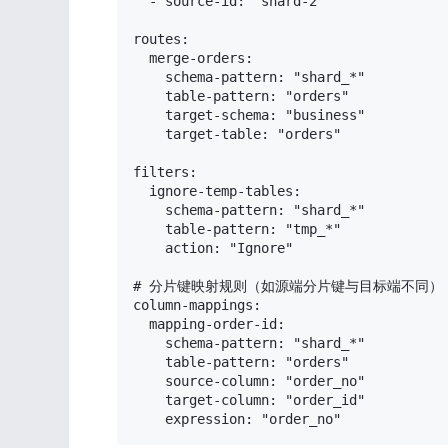
  - source-id: "shard-2"

routes:

  merge-orders:

    schema-pattern: "shard_*"

    table-pattern: "orders"

    target-schema: "business"

    target-table: "orders"

filters:

  ignore-temp-tables:

    schema-pattern: "shard_*"

    table-pattern: "tmp_*"

    action: "Ignore"

# 分片键映射规则（如源端分片键与目标端不同）

column-mappings:

  mapping-order-id:

    schema-pattern: "shard_*"

    table-pattern: "orders"

    source-column: "order_no"

    target-column: "order_id"

    expression: "order_no"