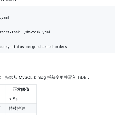
yaml

start-task ./dm-task.yaml

query-status merge-sharded-orders
从 MySQL binlog 捕获变更并写入 TiDB：
正常阈值
< 5s
`
持续推进