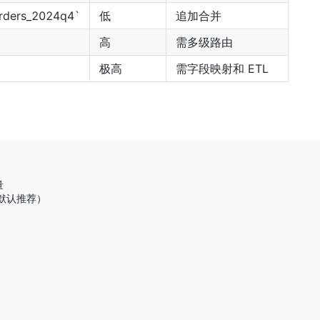
rders_2024q4`
低
追加合并
高
需多级路由
极高
需字段映射和 ETL


式（默认推荐）
