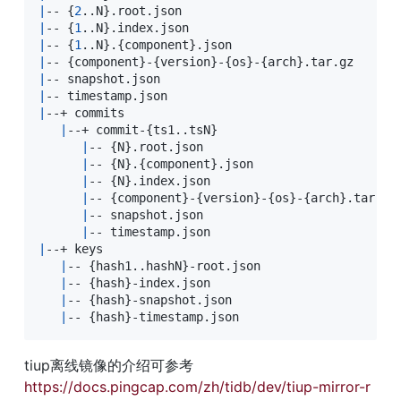
|
-- 
{
2
..
N
}
.root.json                            
#
|
-- 
{
1
..
N
}
.index.json                           
#
|
-- 
{
1
..
N
}
.
{
component
}
.json                     
#
|
-- 
{
component
}
-
{
version
}
-
{
os
}
-
{
arch
}
.tar.gz    
#
|
-- snapshot.json                               
#
|
-- timestamp.json                              
#
|
--+ commits                                    
#
|
--+ commit-
{
ts1
..
tsN
}
|
-- 
{
N
}
.root.json

|
-- 
{
N
}
.
{
component
}
.json

|
-- 
{
N
}
.index.json

|
-- 
{
component
}
-
{
version
}
-
{
os
}
-
{
arch
}
.tar.gz

|
-- snapshot.json

|
|
--+ keys                                       
#
|
-- 
{
hash1
..
hashN
}
-root.json                 
#
|
-- 
{
hash
}
-index.json                        
#
|
-- 
{
hash
}
-snapshot.json                     
#
|
-- 
{
hash
}
-timestamp.json                    
#
tiup离线镜像的介绍可参考
https://docs.pingcap.com/zh/tidb/dev/tiup-mirror-r