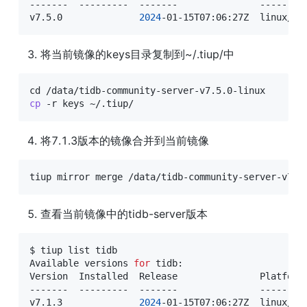
-------  ---------  -------               ---------
v7.5.0              
2024
-01-15T07:06:27Z  linux/am
将当前镜像的keys目录复制到~/.tiup/中
cd
cp
 -r keys ~/.tiup/
将7.1.3版本的镜像合并到当前镜像
tiup mirror merge /data/tidb-community-server-v7.1
查看当前镜像中的tidb-server版本
$ tiup list tidb 

Available versions 
for
 tidb:

Version  Installed  Release               Platforms
-------  ---------  -------               ---------
v7.1.3              
2024
-01-15T07:06:27Z  linux/amd