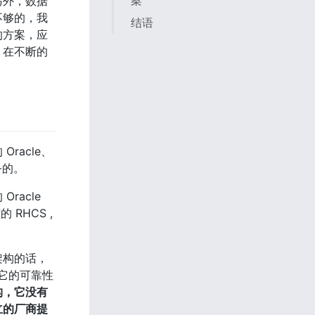
案
另外，数据
不够的，我
结语
的方案，应
，在不断的
acle、
务的。
cle 
RHCS , 
架构的话，
它的可靠性
构，它没有
立的厂商提