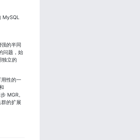
ySQL 
增强的半同
的问题，始
独立的 
可用性的一
和 
同步 MGR。
集群的扩展