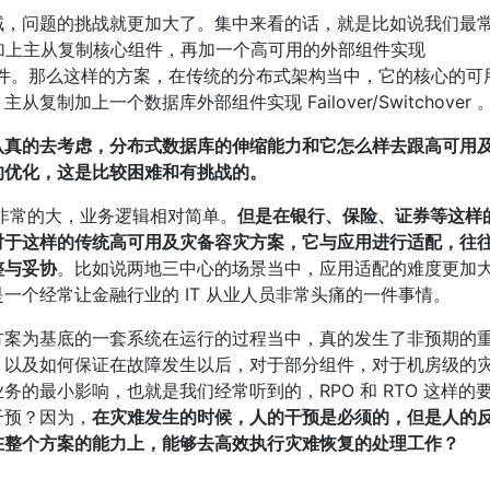
域，问题的挑战就更加大了。集中来看的话，就是比如说我们最
 加上主从复制核心组件，再加一个高可用的外部组件实现 
分库分表中间件。那么这样的方案，在传统的分布式架构当中，它的核心的
加上一个数据库外部组件实现 Failover/Switchover 
认真的去考虑，分布式数据库的伸缩能力和它怎么样去跟高可用
的优化，这是比较困难和有挑战的。
非常的大，业务逻辑相对简单。
但是在银行、保险、证券等这样
对于这样的传统高可用及灾备容灾方案，它与应用进行适配，往
整与妥协
。比如说两地三中心的场景当中，应用适配的难度更加
一个经常让金融行业的 IT 从业人员非常头痛的一件事情。
方案为基底的一套系统在运行的过程当中，真的发生了非预期的
，以及如何保证在故障发生以后，对于部分组件，对于机房级的
的最小影响，也就是我们经常听到的，RPO 和 RTO 这样的
干预？因为，
在灾难发生的时候，人的干预是必须的，但是人的
在整个方案的能力上，能够去高效执行灾难恢复的处理工作？