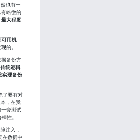
当然也有一
以有略微的
，最大程度
 的高可用机
实现的。
数据备份方
的传统逻辑
直接实现备份
除了要有对
版本，在我
的一套测试
鲁棒性。
故障注入，
每天在数据中