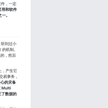
软件，一定
可用和软件
之一。
，听到过小
t 的机制。
散的，然后
点上，产生它
机交易事务，
中心的灾备
lti 
证了数据的