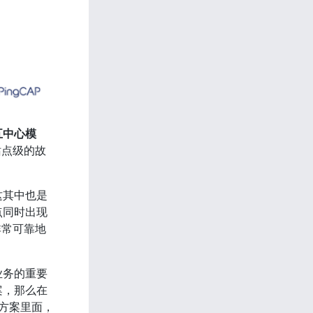
五中心模
站点级的故
。
这其中也是
点同时出现
非常可靠地
业务的重要
案，那么在
方案里面，