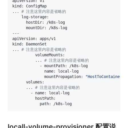
apiVersion: v1

..
. 
# 注意这里内容是省略的
    log-storage:

      hostDir: /k8s-log

      mountDir: /k8s-log

---

apiVersion: apps/v1

..
. 
# 注意这里内容是省略的
          volumeMounts:

..
. 
# 注意这里内容是省略的
            - mountPath: /k8s-log

              name: local-log

              mountPropagation: 
"HostToContainer"
      volumes:

..
. 
# 注意这里内容是省略的
        - name: local-log

          hostPath:

            path: /k8s-log
locall-volume-provisioner 配置说