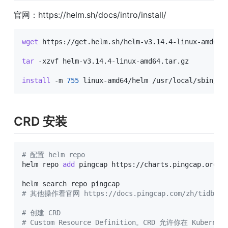
官网：https://helm.sh/docs/intro/install/
wget
 https://get.helm.sh/helm-v3.14.4-linux-amd64.t
tar
 -xzvf helm-v3.14.4-linux-amd64.tar.gz

install
 -m 
755
 linux-amd64/helm /usr/local/sbin/he
CRD 安装
# 配置 helm repo
helm repo 
add
 pingcap https://charts.pingcap.org/

# 其他操作看官网 https://docs.pingcap.com/zh/tidb-in-k
# 创建 CRD
# Custom Resource Definition。CRD 允许你在 Kube