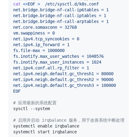
cat
<<
EOF
>
  /etc/sysctl.d/k8s.conf
net.bridge.bridge-nf-call-ip6tables = 1

net.bridge.bridge-nf-call-iptables = 1

net.bridge.bridge-nf-call-arptables = 1

net.core.somaxconn = 32768

vm.swappiness = 0

net.ipv4.tcp_syncookies = 0

net.ipv4.ip_forward = 1

fs.file-max = 1000000

fs.inotify.max_user_watches = 1048576

fs.inotify.max_user_instances = 1024

net.ipv4.conf.all.rp_filter = 1

net.ipv4.neigh.default.gc_thresh1 = 80000

net.ipv4.neigh.default.gc_thresh2 = 90000

net.ipv4.neigh.default.gc_thresh3 = 100000

EOF
# 应用最新的系统配置
sysctl --system

# 启用并启动 irqbalance 服务，用于改善系统中断处理
systemctl 
enable
 irqbalance

systemctl start irqbalance
