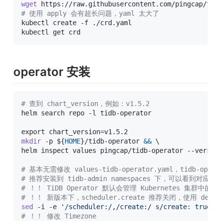
wget
# 使用 apply 会有超长问题，yaml 太大了
kubectl create -f ./crd.yaml

kubectl get crd
operator 安装
# 查到 chart_version，例如：v1.5.2
helm search repo -l tidb-operator

export
chart_version
=
mkdir
 -p 
${
HOME
}
/tidb-operator 
&&
\
helm inspect values pingcap/tidb-operator --versio
# 基本无需修改 values-tidb-operator.yaml，tidb-op
# 推荐安装到 tidb-admin namespaces 下，可以看到对应
# ！！ TiDB Operator 默认会管理 Kubernetes 集群中的所
# ！！ 新版本下，scheduler.create 推荐关闭，使用 defaul
sed
 -i -e 
'/scheduler:/,/create:/ s/create: true/c
# ！！ 修改 Timezone