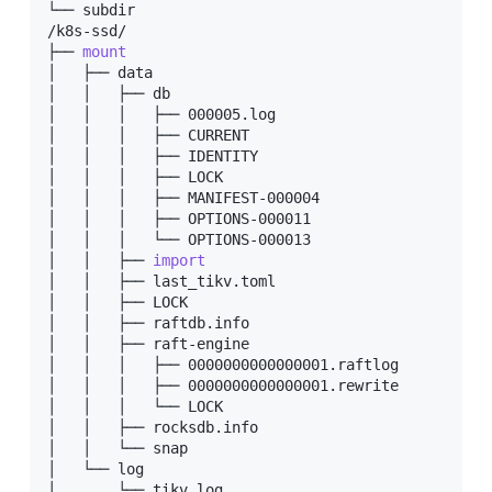
└── subdir

/k8s-ssd/

├── 
mount
│   ├── data

│   │   ├── db

│   │   │   ├── 000005.log

│   │   │   ├── CURRENT

│   │   │   ├── IDENTITY

│   │   │   ├── LOCK

│   │   │   ├── MANIFEST-000004

│   │   │   ├── OPTIONS-000011

│   │   │   └── OPTIONS-000013

│   │   ├── 
import
│   │   ├── last_tikv.toml

│   │   ├── LOCK

│   │   ├── raftdb.info

│   │   ├── raft-engine

│   │   │   ├── 0000000000000001.raftlog

│   │   │   ├── 0000000000000001.rewrite

│   │   │   └── LOCK

│   │   ├── rocksdb.info

│   │   └── snap

│   └── log

│       └── tikv.log
