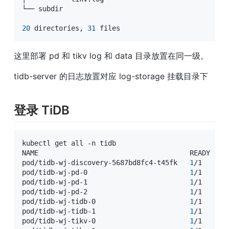
└── subdir

20
 directories, 
31
 files
这里部署 pd 和 tikv log 和 data 目录放置在同一级。
tidb-server 的日志放置对应 log-storage 挂载目录下
登录 TiDB
kubectl get all -n tidb

NAME                                     READY   ST
pod/tidb-wj-discovery-5687bd8fc4-t45fk   
1
/1     R
pod/tidb-wj-pd-0                         
1
/1     R
pod/tidb-wj-pd-1                         
1
/1     R
pod/tidb-wj-pd-2                         
1
/1     R
pod/tidb-wj-tidb-0                       
1
/1     R
pod/tidb-wj-tidb-1                       
1
/1     R
pod/tidb-wj-tikv-0                       
1
/1     R