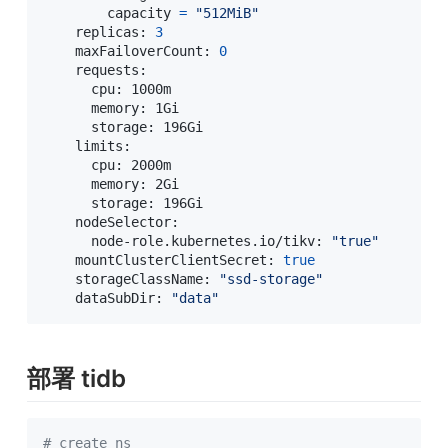
        capacity 
=
"512MiB"
    replicas: 
3
    maxFailoverCount: 
0
    requests:

      cpu: 1000m

      memory: 1Gi

      storage: 196Gi

    limits:

      cpu: 2000m

      memory: 2Gi

      storage: 196Gi

    nodeSelector:

      node-role.kubernetes.io/tikv: 
"true"
    mountClusterClientSecret: 
true
    storageClassName: 
"ssd-storage"
    dataSubDir: 
"data"
部署 tidb
# create ns