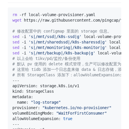
rm
wget
 https://raw.githubusercontent.com/pingcap/tidb
# 修改配置中的 configmap 里面的 storage 信息。
sed
 -i 
's|/mnt/ssd|/k8s-ssd|g'
sed
 -i 
's|/mnt/sharedssd|/k8s-sharessd|g'
sed
 -i 
's|/mnt/monitoring|/k8s-monitor|g'
sed
 -i 
's|/mnt/backup|/k8s-backup|g'
# 以上会给 tikv/pd/监控/备份使用
# 默认 pv 使用的 delete 模式管理，生产可以修改配置为 Ret
# 这里给 tidb 添加一个日志盘来做 data & 日志存储，添
# 所有 StorageClass 添加下：allowVolumeExpansion: tr
---

apiVersion: storage.k8s.io/v1

kind: StorageClass

metadata:

  name: 
"log-storage"
provisioner: 
"kubernetes.io/no-provisioner"
volumeBindingMode: 
"WaitForFirstConsumer"
allowVolumeExpansion: 
true
---
