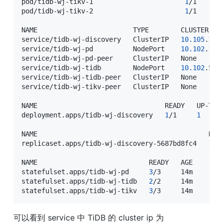
pod/tidb-wj-tikv-1                       
1
/1     R
pod/tidb-wj-tikv-2                       
1
/1     R
NAME                        TYPE        CLUSTER-IP
service/tidb-wj-discovery   ClusterIP   
10.105
.149
service/tidb-wj-pd          NodePort    
10.102
.173
service/tidb-wj-pd-peer     ClusterIP   None      
service/tidb-wj-tidb        NodePort    
10.102
.58.
service/tidb-wj-tidb-peer   ClusterIP   None      
service/tidb-wj-tikv-peer   ClusterIP   None      
NAME                                READY   UP-TO-D
deployment.apps/tidb-wj-discovery   
1
/1     
1
NAME                                           DESI
replicaset.apps/tidb-wj-discovery-5687bd8fc4   
1
NAME                            READY   AGE

statefulset.apps/tidb-wj-pd     
3
/3     14m

statefulset.apps/tidb-wj-tidb   
2
/2     14m

statefulset.apps/tidb-wj-tikv   
3
/3     14m
可以看到 service 中 TiDB 的 cluster ip 为 