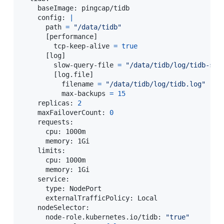
    baseImage: pingcap/tidb

    config: 
|
      path 
=
"/data/tidb"
[
performance
]
        tcp-keep-alive 
=
true
[
log
]
        slow-query-file 
=
"/data/tidb/log/tidb-slo
[
log.file
]
          filename 
=
"/data/tidb/log/tidb.log"
          max-backups 
=
15
    replicas: 
2
    maxFailoverCount: 
0
    requests:

      cpu: 1000m

      memory: 1Gi

    limits:

      cpu: 1000m

      memory: 1Gi

    service:

      type: NodePort

      externalTrafficPolicy: Local

    nodeSelector:

      node-role.kubernetes.io/tidb: 
"true"