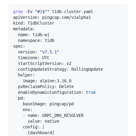
grep
 -Ev 
"#|$^"
 tidb-cluster.yaml

apiVersion: pingcap.com/v1alpha1

kind: TidbCluster

metadata:

  name: tidb-wj

  namespace: tidb

spec:

  version: 
"v7.5.1"
  timezone: UTC

  startScriptVersion: v2

  configUpdateStrategy: RollingUpdate

  helper:

    image: alpine:3.16.0

  pvReclaimPolicy: Delete

  enableDynamicConfiguration: 
true
  pd:

    baseImage: pingcap/pd

    env:

    - name: GRPC_DNS_RESOLVER

      value: native

    config: 
|
[
dashboard
]