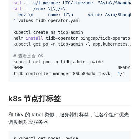
sed
 -i 
's/timezone: UTC/timezone: "Asia\/Shanghai"
sed
 -i 
'/env: \[\]/c\

  env:\n    - name: TZ\n      value: Asia/Shanghai\
'
 values-tidb-operator.yaml

kubectl create ns tidb-admin

helm 
install
 tidb-operator pingcap/tidb-operator -
kubectl get po -n tidb-admin -l app.kubernetes.io/
# 查看是否 OK
kubectl get pod -n tidb-admin -owide

NAME                                      READY   
tidb-controller-manager-86bb89ddd-m5svk   
1
/1     
k8s 节点打标签
和 tikv 的 label 类似，服务器打标签，让各个组件优先
调度到对应服务器
$ kubectl get nodes -owide
