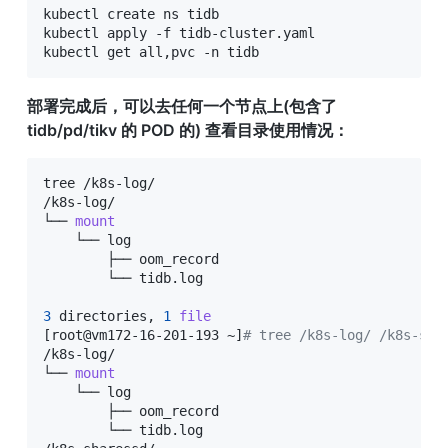
kubectl create ns tidb

kubectl apply -f tidb-cluster.yaml

kubectl get all,pvc -n tidb
部署完成后，可以去任何一个节点上(包含了 
tidb/pd/tikv 的 POD 的) 查看目录使用情况：
tree /k8s-log/

/k8s-log/

└── 
mount
    └── log

        ├── oom_record

        └── tidb.log

3
 directories, 
1
file
[
root@vm172-16-201-193 ~
]
# tree /k8s-log/ /k8s-sha
/k8s-log/

└── 
mount
    └── log

        ├── oom_record

        └── tidb.log
