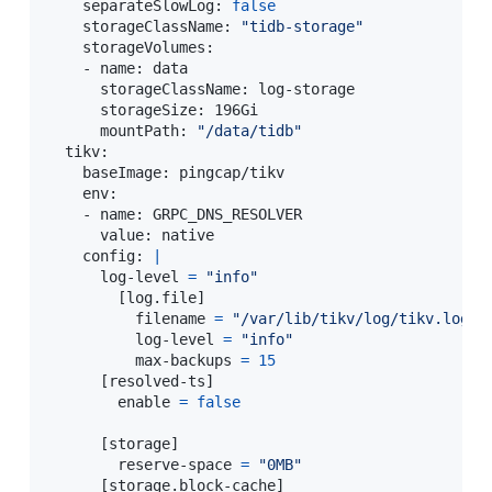
    separateSlowLog: 
false
    storageClassName: 
"tidb-storage"
    storageVolumes:

    - name: data

      storageClassName: log-storage

      storageSize: 196Gi

      mountPath: 
"/data/tidb"
  tikv:

    baseImage: pingcap/tikv

    env:

    - name: GRPC_DNS_RESOLVER

      value: native

    config: 
|
      log-level 
=
"info"
[
log.file
]
          filename 
=
"/var/lib/tikv/log/tikv.log"
          log-level 
=
"info"
          max-backups 
=
15
[
resolved-ts
]
enable
=
false
[
storage
]
        reserve-space 
=
"0MB"
[
storage.block-cache
]