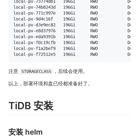
local-pv-73774db1   196Gi      RWO            Dele
local-pv-74b8243d   196Gi      RWO            Dele
local-pv-771c997e   196Gi      RWO            Dele
local-pv-9d4c16f    196Gi      RWO            Dele
local-pv-d3e9ec82   196Gi      RWO            Dele
local-pv-e8d37976   196Gi      RWO            Dele
local-pv-eda9391b   196Gi      RWO            Dele
local-pv-f0c19cfb   196Gi      RWO            Dele
local-pv-f1a2bef9   196Gi      RWO            Dele
local-pv-f72512e5   196Gi      RWO            Dele
注意 
，后续会使用。
STORAGECLASS
以上，部署环境和盘已经都准备好了。
TiDB 安装
安装 helm