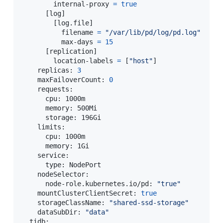
        internal-proxy 
=
true
[
log
]
[
log.file
]
          filename 
=
"/var/lib/pd/log/pd.log"
          max-days 
=
15
[
replication
]
        location-labels 
=
[
"host"
]
    replicas: 
3
    maxFailoverCount: 
0
    requests:

      cpu: 1000m

      memory: 500Mi

      storage: 196Gi

    limits:

      cpu: 1000m

      memory: 1Gi

    service:

      type: NodePort

    nodeSelector:

      node-role.kubernetes.io/pd: 
"true"
    mountClusterClientSecret: 
true
    storageClassName: 
"shared-ssd-storage"
    dataSubDir: 
"data"
  tidb:
