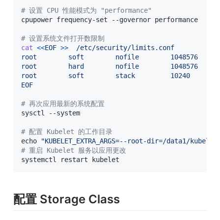
# 设置 CPU 性能模式为 "performance"
cpupower frequency-set --governor performance

# 设置系统文件打开数限制
cat
<<
EOF
>>
  /etc/security/limits.conf
root        soft        nofile        1048576

root        hard        nofile        1048576

root        soft        stack         10240

EOF
# 再次应用最新的系统配置
sysctl --system

# 配置 Kubelet 的工作目录
echo
"KUBELET_EXTRA_ARGS=--root-dir=/data1/kubelet
# 重启 Kubelet 服务以应用更改
systemctl restart kubelet
配置 Storage Class