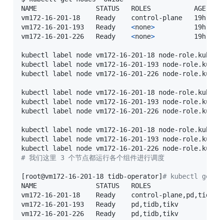
NAME               STATUS   ROLES           AGE   
vm172-16-201-18    Ready    control-plane   19h   
vm172-16-201-193   Ready    
<
none
>
          19h   
vm172-16-201-226   Ready    
<
none
>
          19h   
kubectl label node vm172-16-201-18 node-role.kuber
kubectl label node vm172-16-201-193 node-role.kube
kubectl label node vm172-16-201-226 node-role.kube
kubectl label node vm172-16-201-18 node-role.kuber
kubectl label node vm172-16-201-193 node-role.kube
kubectl label node vm172-16-201-226 node-role.kube
kubectl label node vm172-16-201-18 node-role.kuber
kubectl label node vm172-16-201-193 node-role.kube
kubectl label node vm172-16-201-226 node-role.kube
# 我们这里 3 个节点都运行各个组件进行调度
[
root@vm172-16-201-18 tidb-operator
]
# kubectl get 
NAME               STATUS   ROLES                  
vm172-16-201-18    Ready    control-plane,pd,tidb,t
vm172-16-201-193   Ready    pd,tidb,tikv           
vm172-16-201-226   Ready    pd,tidb,tikv          