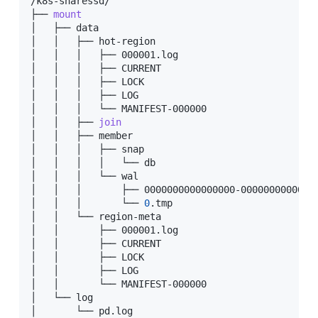
/k8s-sharessd/

├── 
mount
│   ├── data

│   │   ├── hot-region

│   │   │   ├── 000001.log

│   │   │   ├── CURRENT

│   │   │   ├── LOCK

│   │   │   ├── LOG

│   │   │   └── MANIFEST-000000

│   │   ├── 
join
│   │   ├── member

│   │   │   ├── snap

│   │   │   │   └── db

│   │   │   └── wal

│   │   │       ├── 0000000000000000-00000000000000
│   │   │       └── 
0
.tmp

│   │   └── region-meta

│   │       ├── 000001.log

│   │       ├── CURRENT

│   │       ├── LOCK

│   │       ├── LOG

│   │       └── MANIFEST-000000

│   └── log

│       └── pd.log
