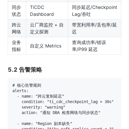
同步
TiCDC 
同步延迟/Checkpoint 
状态
Dashboard
Lag/吞吐
跨云
云厂商监控 + 自
带宽利用率/丢包率/延
网络
定义探测
迟
业务
查询成功率/错误
自定义 Metrics
指标
率/P99 延迟
5.2 告警策略
# 核心告警规则

alerts:

  - name: "跨云复制延迟"

    condition: "ti_cdc_checkpoint_lag > 30s"

    severity: "warning"

    action: "通知 DBA 检查网络与同步状态"

  - name: "Region 副本缺失"
