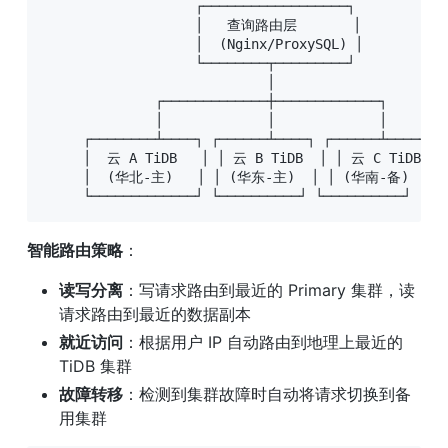
                   ┌──────────────────┐

                   │   查询路由层       │

                   │  (Nginx/ProxySQL) │

                   └────────┬─────────┘

                            │

              ┌─────────────┼─────────────┐

              │             │             │

     ┌────────┴────┐ ┌──────┴────┐ ┌──────┴────┐

     │  云 A TiDB   │ │ 云 B TiDB  │ │ 云 C TiDB  │

     │  (华北-主)   │ │ (华东-主)  │ │ (华南-备)  │

     └─────────────┘ └──────────┘ └──────────┘
智能路由策略
：
读写分离
：写请求路由到最近的 Primary 集群，读
请求路由到最近的数据副本
就近访问
：根据用户 IP 自动路由到地理上最近的 
TiDB 集群
故障转移
：检测到集群故障时自动将请求切换到备
用集群