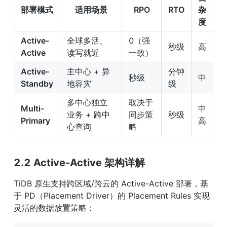
部署模式
适用场景
RPO
RTO
杂
度
Active-
全球多活、
0（强
秒级
高
Active
读写就近
一致）
Active-
主中心 + 异
分钟
秒级
中
Standby
地容灾
级
多中心独立
取决于
Multi-
中
业务 + 跨中
同步策
秒级
Primary
高
心查询
略
2.2 Active-Active 架构详解
TiDB 原生支持跨区域/跨云的 Active-Active 部署，基
于 PD（Placement Driver）的 Placement Rules 实现
灵活的数据放置策略：