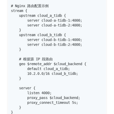
# Nginx 路由配置示例

stream {

    upstream cloud_a_tidb {

        server cloud-a-tidb-1:4000;

        server cloud-a-tidb-2:4000;

    }

    upstream cloud_b_tidb {

        server cloud-b-tidb-1:4000;

        server cloud-b-tidb-2:4000;

    }

    # 根据源 IP 段路由

    geo $remote_addr $cloud_backend {

        default cloud_a_tidb;

        10.2.0.0/16 cloud_b_tidb;

    }

    server {

        listen 4000;

        proxy_pass $cloud_backend;

        proxy_connect_timeout 5s;

    }

}