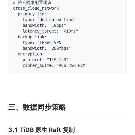
# 跨云网络配置建议

cross_cloud_network:

  primary_link:

    type: "dedicated_line"

    bandwidth: "1Gbps"

    latency_target: "<10ms"

  backup_link:

    type: "IPSec VPN"

    bandwidth: "200Mbps"

  encryption:

    protocol: "TLS 1.3"

    cipher_suite: "AES-256-GCM"
三、数据同步策略
3.1 TiDB 原生 Raft 复制