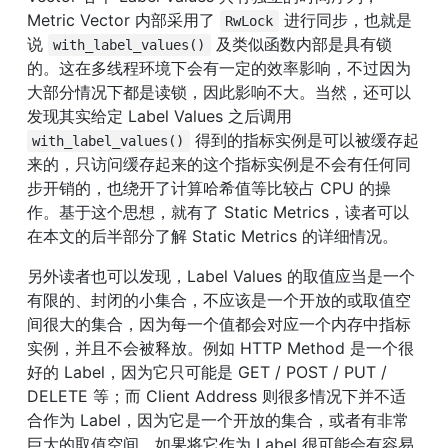
Metric Vector 内部采用了 
 进行同步，也就是
RwLock
说 
 及类似函数内部是具有锁
with_label_values()
的。这在多线程环境下会有一定的效率影响，不过因为
大部分情况下都是读锁，因此影响不大。当然，还可以
发现其实给定 Label Values 之后调用 
 得到的指标实例是可以被缓存起
with_label_values()
来的，只访问缓存起来的这个指标实例是不会有任何同
步开销的，也绕开了计算哈希值等比较占 CPU 的操
作。基于这个思想，就有了 Static Metrics，读者可以
在本文的后半部分了解 Static Metrics 的详细情况。
另外读者也可以发现，Label Values 的取值应当是一个
有限的、封闭的小集合，不应该是一个开放的或取值空
间很大的集合，因为每一个值都会对应一个内存中指标
实例，并且不会被释放。例如 HTTP Method 是一个很
好的 Label，因为它只可能是 GET / POST / PUT / 
DELETE 等；而 Client Address 则很多情况下并不适
合作为 Label，因为它是一个开放的集合，或者有非常
巨大的取值空间，如果将它作为 Label 很可能会有容易 