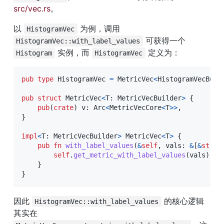
src/vec.rs
。
以 
 为例，调用 
HistogramVec
 可获得一个 
HistogramVec::with_label_values
 实例，而 
 定义为：
Histogram
HistogramVec
pub
type
HistogramVec
=
MetricVec
<
HistogramVecBuil
pub
struct
MetricVec
<
T
:
MetricVecBuilder
>
{
pub
(
crate
)
 v
:
Arc
<
MetricVecCore
<
T
>>
,
}
impl
<
T
:
MetricVecBuilder
>
MetricVec
<
T
>
{
pub
fn
with_label_values
(
&
self
,
 vals
:
&
[
&
str
]
)
self
.
get_metric_with_label_values
(
vals
)
.
un
}
}
因此 
 的核心逻辑
HistogramVec::with_label_values
其实在 