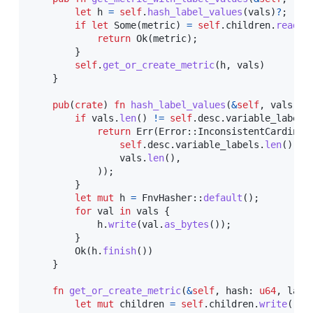
let
 h 
=
self
.
hash_label_values
(
vals
)
?
;
if
let
Some
(
metric
)
=
self
.
children
.
read
(
)
return
Ok
(
metric
)
;
}
self
.
get_or_create_metric
(
h
,
 vals
)
}
pub
(
crate
)
fn
hash_label_values
(
&
self
,
 vals
:
&
if
 vals
.
len
(
)
!=
self
.
desc
.
variable_labels
return
Err
(
Error
::
InconsistentCardinal
self
.
desc
.
variable_labels
.
len
(
)
,
                vals
.
len
(
)
,
)
)
;
}
let
mut
 h 
=
FnvHasher
::
default
(
)
;
for
 val 
in
 vals 
{
            h
.
write
(
val
.
as_bytes
(
)
)
;
}
Ok
(
h
.
finish
(
)
)
}
fn
get_or_create_metric
(
&
self
,
 hash
:
u64
,
 labe
let
mut
 children 
=
self
.
children
.
write
(
)
;