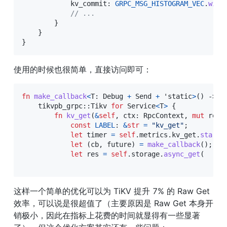
            kv_commit
:
GRPC_MSG_HISTOGRAM_VEC
.
with
// ...
}
}
}
使用的时候也很简单，直接访问即可：
fn
make_callback
<
T
:
Debug
+
Send
+
'static
>
(
)
->
(
tikvpb_grpc
::
Tikv
for
Service
<
T
>
{
fn
kv_get
(
&
self
,
 ctx
:
RpcContext
,
mut
 req
:
const
LABEL
:
&
str
=
"kv_get"
;
let
 timer 
=
self
.
metrics
.
kv_get
.
start_
let
(
cb
,
 future
)
=
make_callback
(
)
;
let
 res 
=
self
.
storage
.
async_get
(
这样一个简单的优化可以为 TiKV 提升 7% 的 Raw Get 
效率，可以说是很超值了（主要原因是 Raw Get 本身开
销极小，因此在指标上花费的时间就显得有一些显著