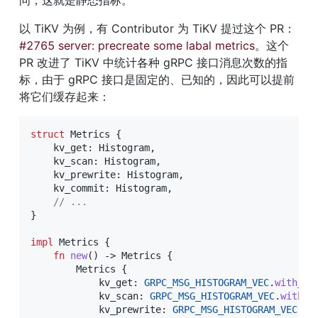
问，这就是静态指标。
以 TiKV 为例，有 Contributor 为 TiKV 提过这个 PR：
#2765 server: precreate some labal metrics
。这个 
PR 改进了 TiKV 中统计各种 gRPC 接口消息次数的指
标，由于 gRPC 接口是固定的、已知的，因此可以提前
将它们缓存起来：
struct
Metrics
{
    kv_get
:
Histogram
,
    kv_scan
:
Histogram
,
    kv_prewrite
:
Histogram
,
    kv_commit
:
Histogram
,
// ...
}
impl
Metrics
{
fn
new
(
)
->
Metrics
{
Metrics
{
            kv_get
:
GRPC_MSG_HISTOGRAM_VEC
.
with_la
            kv_scan
:
GRPC_MSG_HISTOGRAM_VEC
.
with_l
            kv_prewrite
:
GRPC_MSG_HISTOGRAM_VEC
.
wi