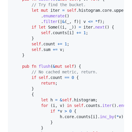
// Try find the bucket.
let
mut
 iter 
=
self
.
histogram
.
core
.
upper_b
.
enumerate
(
)
.
filter
(
|
&
(
_
,
 f
)
|
 v 
<=
*
f
)
;
if
let
Some
(
(
i
,
 _
)
)
=
 iter
.
next
(
)
{
self
.
counts
[
i
]
+=
1
;
}
self
.
count 
+=
1
;
self
.
sum 
+=
 v
;
}
pub
fn
flush
(
&
mut
self
)
{
// No cached metric, return.
if
self
.
count 
==
0
{
return
;
}
{
let
 h 
=
&
self
.
histogram
;
for
(
i
,
 v
)
in
self
.
counts
.
iter
(
)
.
enume
if
*
v 
>
0
{
                    h
.
core
.
counts
[
i
]
.
inc_by
(
*
v
)
;
}
}