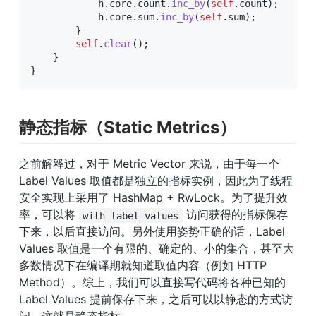
            h
.
core
.
count
.
inc_by
(
self
.
count
)
;
            h
.
core
.
sum
.
inc_by
(
self
.
sum
)
;
}
self
.
clear
(
)
;
}
}
静态指标（Static Metrics）
之前解释过，对于 Metric Vector 来说，由于每一个 
Label Values 取值都是独立的指标实例，因此为了线程
安全实现上采用了 HashMap + RwLock。为了提升效
率，可以将 
 访问获得的指标保存
with_label_values
下来，以后直接访问。另外使用姿势正确的话，Label 
Values 取值是一个有限的、确定的、小的集合，甚至大
多数情况下在编译期就知道取值内容（例如 HTTP 
Method）。综上，我们可以直接写代码将各种已知的 
Label Values 提前保存下来，之后可以以静态的方式访