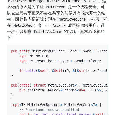
。这
MetricVecCore::get_metric_with_label_values
么做的原因是为了让 
 是一个线程安全、可
MetricVec
以被全局共享但又不会在共享的时候具有很大开销的结
构，因此将内部逻辑实现在 
，外层（即
MetricVecCore
在 
）套一个 
 后再提供给用户。进
MetricVec
Arc<T>
一步可以观察 
 的实现，其核心逻辑如
MetricVecCore
下：
pub
trait
MetricVecBuilder
:
Send
+
Sync
+
Clone
{
type
M
:
Metric
;
type
P
:
Describer
+
Sync
+
Send
+
Clone
;
fn
build
(
&
self
,
&
Self
::
P
,
&
[
&
str
]
)
->
Result
<
S
}
pub
(
crate
)
struct
MetricVecCore
<
T
:
MetricVecBuilde
pub
 children
:
RwLock
<
HashMap
<
u64
,
T
::
M
>>
,
// S
}
impl
<
T
:
MetricVecBuilder
>
MetricVecCore
<
T
>
{
// Some functions are omitted.
pub
fn
get_metric_with_label_values
(
&
self
,
 val