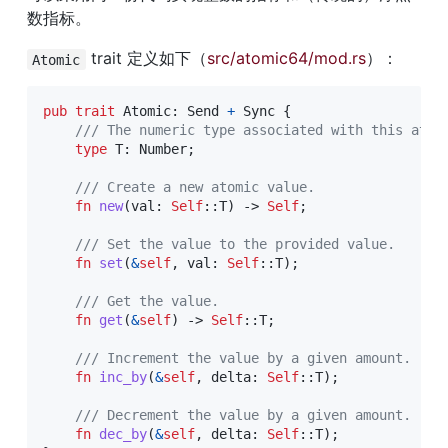
数指标。
 trait 定义如下（
src/atomic64/mod.rs
）：
Atomic
pub
trait
Atomic
:
Send
+
Sync
{
/// The numeric type associated with this atom
type
T
:
Number
;
/// Create a new atomic value.
fn
new
(
val
:
Self
::
T
)
->
Self
;
/// Set the value to the provided value.
fn
set
(
&
self
,
 val
:
Self
::
T
)
;
/// Get the value.
fn
get
(
&
self
)
->
Self
::
T
;
/// Increment the value by a given amount.
fn
inc_by
(
&
self
,
 delta
:
Self
::
T
)
;
/// Decrement the value by a given amount.
fn
dec_by
(
&
self
,
 delta
:
Self
::
T
)
;