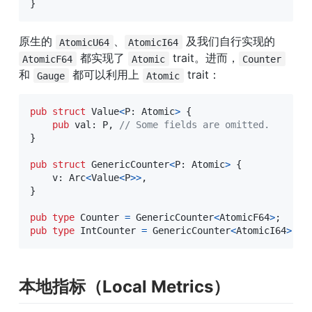
}
原生的 
、
 及我们自行实现的 
AtomicU64
AtomicI64
 都实现了 
 trait。进而，
AtomicF64
Atomic
Counter
和 
 都可以利用上 
 trait：
Gauge
Atomic
pub
struct
Value
<
P
:
Atomic
>
{
pub
 val
:
P
,
// Some fields are omitted.
}
pub
struct
GenericCounter
<
P
:
Atomic
>
{
    v
:
Arc
<
Value
<
P
>>
,
}
pub
type
Counter
=
GenericCounter
<
AtomicF64
>
;
pub
type
IntCounter
=
GenericCounter
<
AtomicI64
>
;
本地指标（Local Metrics）