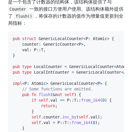
是一个包含了计数器的结构体，该结构体提供了与 
 一致的接口方便用户使用。该结构体额外提供
Counter
了 
，将保存的计数器的值作为增量值更新到全
flush()
局指标：
pub
struct
GenericLocalCounter
<
P
:
Atomic
>
{
    counter
:
GenericCounter
<
P
>
,
    val
:
P
::
T
,
}
pub
type
LocalCounter
=
GenericLocalCounter
<
Atomic
pub
type
LocalIntCounter
=
GenericLocalCounter
<
Ato
impl
<
P
:
Atomic
>
GenericLocalCounter
<
P
>
{
// Some functions are omitted.
pub
fn
flush
(
&
mut
self
)
{
if
self
.
val 
==
P
::
T
::
from_i64
(
0
)
{
return
;
}
self
.
counter
.
inc_by
(
self
.
val
)
;
self
.
val 
=
P
::
T
::
from_i64
(
0
)
;
}