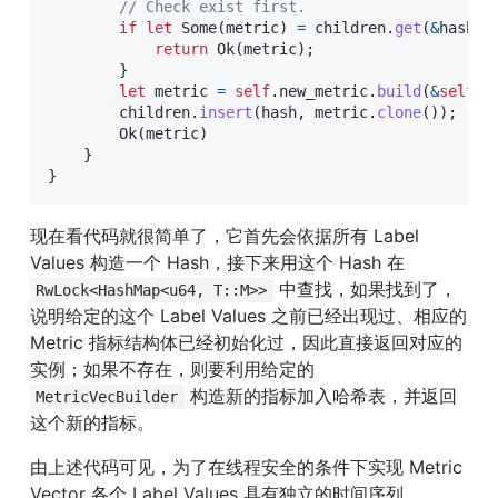
// Check exist first.
if
let
Some
(
metric
)
=
 children
.
get
(
&
hash
)
.
return
Ok
(
metric
)
;
}
let
 metric 
=
self
.
new_metric
.
build
(
&
self
.
o
        children
.
insert
(
hash
,
 metric
.
clone
(
)
)
;
Ok
(
metric
)
}
}
现在看代码就很简单了，它首先会依据所有 Label 
Values 构造一个 Hash，接下来用这个 Hash 在 
 中查找，如果找到了，
RwLock<HashMap<u64, T::M>>
说明给定的这个 Label Values 之前已经出现过、相应的 
Metric 指标结构体已经初始化过，因此直接返回对应的
实例；如果不存在，则要利用给定的 
 构造新的指标加入哈希表，并返回
MetricVecBuilder
这个新的指标。
由上述代码可见，为了在线程安全的条件下实现 Metric 
Vector 各个 Label Values 具有独立的时间序列，