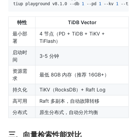
tiup playground v8.1.0 --db 
1
 --pd 
1
 --kv 
1
 --tifl
特性
TiDB Vector
最小部
4 节点（PD + TiDB + TiKV + 
署
TiFlash）
启动时
3-5 分钟
间
资源需
最低 8GB 内存（推荐 16GB+）
求
持久化
TiKV（RocksDB）+ Raft Log
高可用
Raft 多副本，自动故障转移
分布式
原生分布式，自动分片均衡
三、向量检索性能对比