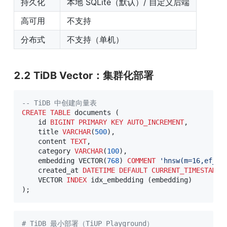
持久化
本地 SQLite（默认）/ 自定义后端
高可用
不支持
分布式
不支持（单机）
2.2 TiDB Vector：集群化部署
-- TiDB 中创建向量表
CREATE
TABLE
 documents 
(
    id 
BIGINT
PRIMARY
KEY
AUTO_INCREMENT
,
    title 
VARCHAR
(
500
)
,
    content 
TEXT
,
    category 
VARCHAR
(
100
)
,
    embedding VECTOR
(
768
)
COMMENT
'hnsw(m=16,ef_co
    created_at 
DATETIME
DEFAULT
CURRENT_TIMESTAMP
,
    VECTOR 
INDEX
 idx_embedding 
(
embedding
)
)
;
# TiDB 最小部署（TiUP Playground）