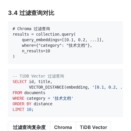
3.4 过滤查询对比
# Chroma 过滤查询

results = collection.query(

    query_embeddings=[[0.1, 0.2, ...]],

    where={"category": "技术文档"},

    n_results=10

)
-- TiDB Vector 过滤查询
SELECT
 id
,
 title
,
       VECTOR_DISTANCE
(
embedding
,
'[0.1, 0.2, ...]
FROM
WHERE
 category 
=
'技术文档'
ORDER
BY
LIMIT
10
;
过滤查询复杂度
Chroma
TiDB Vector