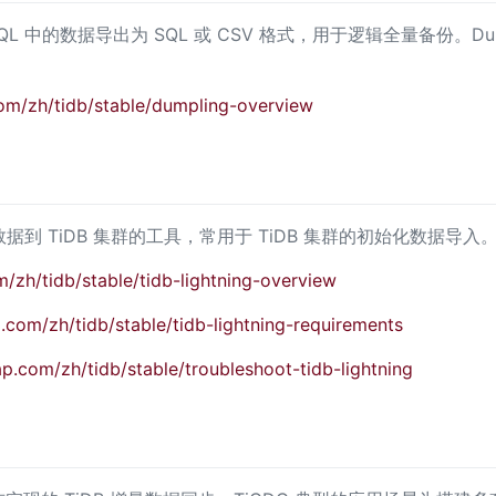
L 中的数据导出为 SQL 或 CSV 格式，用于逻辑全量备份。Dump
com/zh/tidb/stable/dumpling-overview
据到 TiDB 集群的工具，常用于 TiDB 集群的初始化数据导入
m/zh/tidb/stable/tidb-lightning-overview
.com/zh/tidb/stable/tidb-lightning-requirements
ap.com/zh/tidb/stable/troubleshoot-tidb-lightning