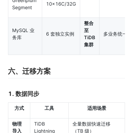
Greenplum 
10×16C/32G
Segment
整合
MySQL 业
至 
6 套独立实例
多业务统一资
务库
TiDB 
集群
六、迁移方案
1. 数据同步
方式
工具
适用场景
物理
TiDB 
全量数据快速迁移
导入
Lightning
（TB 级）