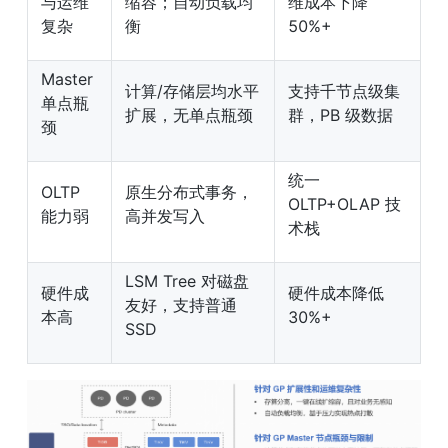
与运维
缩容；自动负载均
维成本下降 
复杂
衡
50%+
Master 
计算/存储层均水平
支持千节点级集
单点瓶
扩展，无单点瓶颈
群，PB 级数据
颈
统一 
OLTP 
原生分布式事务，
OLTP+OLAP 技
能力弱
高并发写入
术栈
LSM Tree 对磁盘
硬件成
硬件成本降低 
友好，支持普通 
本高
30%+
SSD