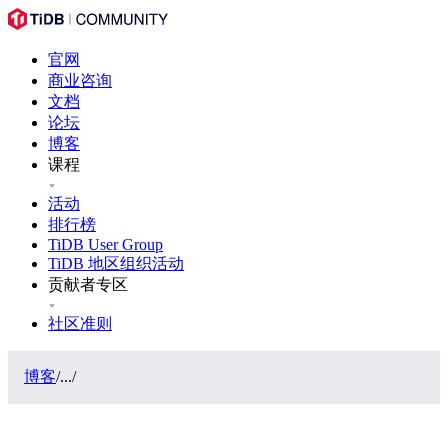
官网
商业咨询
文档
论坛
博客
课程
活动
排行榜
TiDB User Group
TiDB 地区组织活动
贡献者专区
社区准则
博客
/
...
/