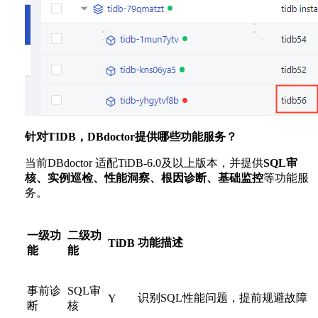
针对TIDB，DBdoctor提供哪些功能服务？
当前DBdoctor 适配TiDB-6.0及以上版本，并提供
SQL审
核、实例巡检、性能洞察、根因诊断、基础监控
等功能服
务。
一级功
二级功
功能描述
TiDB
能
能
事前诊
SQL审
识别SQL性能问题，提前规避故障
Y
断
核