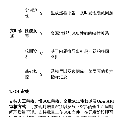
实例巡
生成巡检报告，及时发现隐藏问题
Y
检
实时诊
性能洞
资源消耗与SQL性能的映射关系
Y
断
察
根因诊
基于问题推导出引起问题的根因
Y
断
SQL
基础监
系统层以及数据库引擎层面的监控
Y
控
指标汇总
1.SQL审核
支持
人工审核、慢SQL审核、全量SQL审核
以及
OpenAPI
审核方式
，可实现对增量SQL以及线上SQL的全生命周期
闭环质量管理。支持批量上传SQL文件，在开发阶段即可