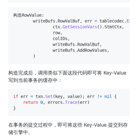
构造RowValue
:
	writeBufs
.
RowValBuf
,
 err 
=
 tablecodec
.
Enco
		ctx
.
GetSessionVars
(
)
.
StmtCtx
,
		row
,
		colIDs
,
		writeBufs
.
RowValBuf
,
		writeBufs
.
AddRowValues
,
)
构造完成后，调用类似下面这段代码即可将 Key-Value 
写到当前事务的缓存中：
if
 err 
=
 txn
.
Set
(
key
,
 value
)
;
 err 
!=
nil
{
return
0
,
 errors
.
Trace
(
err
)
}
在事务的提交过程中，即可将这些 Key-Value 提交到存
储引擎中。