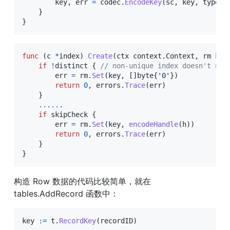
        key
,
 err 
=
 codec
.
EncodeKey
(
sc
,
 key
,
 types
.
}
}
func
(
c 
*
index
)
Create
(
ctx context
.
Context
,
 rm kv
.
if
!
distinct 
{
// non-unique index doesn't nee
        err 
=
 rm
.
Set
(
key
,
[
]
byte
{
'0'
}
)
return
0
,
 errors
.
Trace
(
err
)
}
...
...
if
 skipCheck 
{
        err 
=
 rm
.
Set
(
key
,
encodeHandle
(
h
)
)
return
0
,
 errors
.
Trace
(
err
)
}
}
构造 Row 数据的代码比较简单，就在 
tables.AddRecord 函数中：
key 
:=
 t
.
RecordKey
(
recordID
)