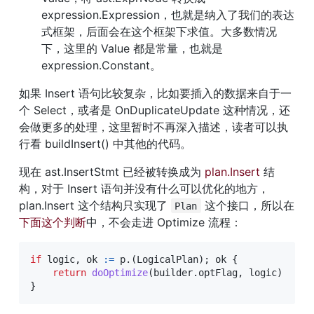
expression.Expression，也就是纳入了我们的表达
式框架，后面会在这个框架下求值。大多数情况
下，这里的 Value 都是常量，也就是 
expression.Constant。
如果 Insert 语句比较复杂，比如要插入的数据来自于一
个 Select，或者是 OnDuplicateUpdate 这种情况，还
会做更多的处理，这里暂时不再深入描述，读者可以执
行看 buildInsert() 中其他的代码。
现在 ast.InsertStmt 已经被转换成为 
plan.Insert
 结
构，对于 Insert 语句并没有什么可以优化的地方，
plan.Insert 这个结构只实现了 
 这个接口，所以在
Plan
下面这个判断
中，不会走进 Optimize 流程：
if
 logic
,
 ok 
:=
 p
.
(
LogicalPlan
)
;
 ok 
{
return
doOptimize
(
builder
.
optFlag
,
 logic
)
}