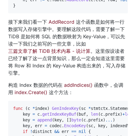
}
接下来我们看一下 
AddRecord
 这个函数是如何将一行
数据写入存储引擎中。要理解这段代码，需要了解一下 
TiDB 是如何将 SQL 的数据映射为 Key-Value，可以先
读一下我们之前写的一些文章，比如
三篇文章了解 TiDB 技术内幕 - 说计算
。这里假设读者
已经了解了这一点背景知识，那么一定会知道这里需要
将 Row 和 Index 的 Key-Value 构造出来的，写入存储
引擎。
构造 Index 数据的代码在 
addIndices()
 函数中，会调
用 
index.Create()
 这个方法：
func
(
c 
*
index
)
GenIndexKey
(
sc 
*
stmtctx
.
StatementC
    key 
=
 c
.
getIndexKeyBuf
(
buf
,
len
(
c
.
prefix
)
+
len
(
    key 
=
append
(
key
,
[
]
byte
(
c
.
prefix
)
...
)
    key
,
 err 
=
 codec
.
EncodeKey
(
sc
,
 key
,
 indexedVal
if
!
distinct 
&&
 err 
==
nil
{