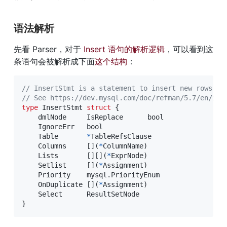
语法解析
先看 Parser，对于 
Insert 语句的解析逻辑
，可以看到这
条语句会被解析成下面
这个结构
：
// InsertStmt is a statement to insert new rows in
// See https://dev.mysql.com/doc/refman/5.7/en/ins
type
 InsertStmt 
struct
{
    dmlNode     IsReplace      
bool
    IgnoreErr   
bool
    Table       
*
TableRefsClause

    Columns     
[
]
(
*
ColumnName
)
    Lists       
[
]
[
]
(
*
ExprNode
)
    Setlist     
[
]
(
*
Assignment
)
    Priority    mysql
.
PriorityEnum

    OnDuplicate 
[
]
(
*
Assignment
)
}