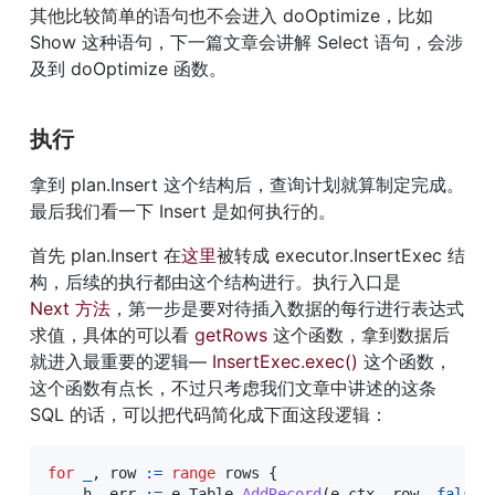
其他比较简单的语句也不会进入 doOptimize，比如 
Show 这种语句，下一篇文章会讲解 Select 语句，会涉
及到 doOptimize 函数。
执行
拿到 plan.Insert 这个结构后，查询计划就算制定完成。
最后我们看一下 Insert 是如何执行的。
首先 plan.Insert 在
这里
被转成 executor.InsertExec 结
构，后续的执行都由这个结构进行。执行入口是 
Next 方法
，第一步是要对待插入数据的每行进行表达式
求值，具体的可以看 
getRows
 这个函数，拿到数据后
就进入最重要的逻辑— 
InsertExec.exec()
 这个函数，
这个函数有点长，不过只考虑我们文章中讲述的这条 
SQL 的话，可以把代码简化成下面这段逻辑：
for
_
,
 row 
:=
range
 rows 
{
    h
,
 err 
:=
 e
.
Table
.
AddRecord
(
e
.
ctx
,
 row
,
false
)