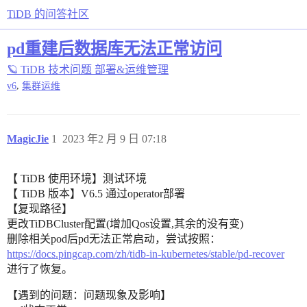
TiDB 的问答社区
pd重建后数据库无法正常访问
🪐 TiDB 技术问题
部署&运维管理
,
v6
集群运维
MagicJie
1
2023 年2 月 9 日 07:18
【 TiDB 使用环境】测试环境
【 TiDB 版本】V6.5 通过operator部署
【复现路径】
更改TiDBCluster配置(增加Qos设置,其余的没有变)
删除相关pod后pd无法正常启动，尝试按照：
https://docs.pingcap.com/zh/tidb-in-kubernetes/stable/pd-recover
进行了恢复。
【遇到的问题：问题现象及影响】