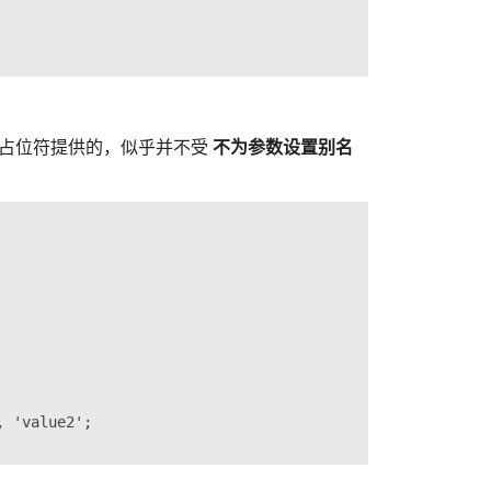
 :n 占位符提供的，似乎并不受
不为参数设置别名
 'value2';
