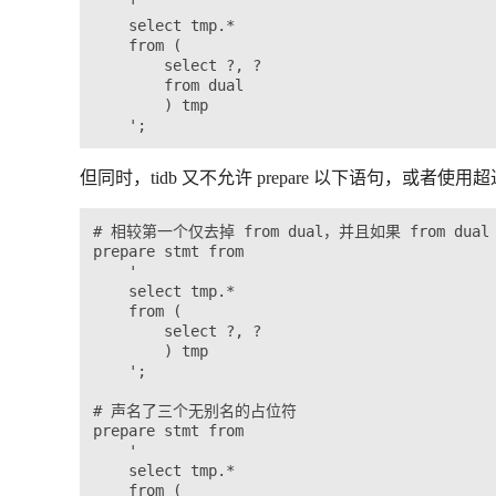
    '

    select tmp.*

    from (

        select ?, ?

        from dual

        ) tmp

但同时，tidb 又不允许 prepare 以下语句，或者使
# 相较第一个仅去掉 from dual，并且如果 from dual
prepare stmt from

    '

    select tmp.*

    from (

        select ?, ?

        ) tmp

    ';

# 声名了三个无别名的占位符

prepare stmt from

    '

    select tmp.*

    from (
