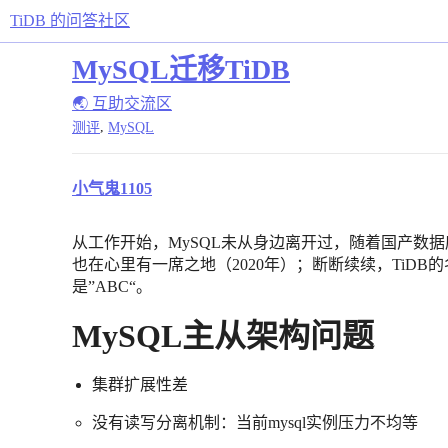
TiDB 的问答社区
MySQL迁移TiDB
🌏 互助交流区
,
测评
MySQL
小气鬼1105
从工作开始，MySQL未从身边离开过，随着国产数据库
也在心里有一席之地（2020年）；断断续续，TiDB
是”ABC“。
MySQL主从架构问题
集群扩展性差
没有读写分离机制：当前mysql实例压力不均等