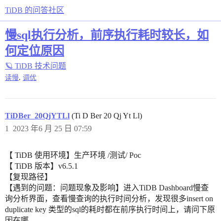
TiDB 的问答社区
慢sql执行分析，前序执行耗时较长，如
何定位原因
🪐 TiDB 技术问题
,
读慢
调优
TiDBer_20QjYTLl
(Ti D Ber 20 Qj Yt Ll)
1
2023 年6 月 25 日 07:59
【 TiDB 使用环境】生产环境 /测试/ Poc
【 TiDB 版本】v6.5.1
【复现路径】
【遇到的问题：问题现象及影响】进入TiDB Dashboard慢查
询分析界面，查看慢查询的执行时间分析，发现很多insert on
duplicate key 类型的sql的耗时都在前序执行时间上，请问下原
因在哪