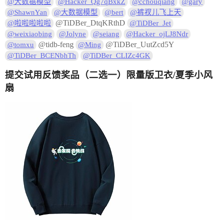
@大数据模型
@Hacker_Qg7qBxkZ
@cchouqiang
@gary
@ShawnYan
@大数据模型
@bert
@裤衩儿飞上天
@TiDBer_DtqKRthD
@啦啦啦啦啦
@TiDBer_Jet
@weixiaobing
@Jolyne
@seiang
@Hacker_ojLJ8Ndr
@tidb-feng
@TiDBer_UutZcd5Y
@tomxu
@Ming
@TiDBer_BCENbhTh
@TiDBer_CLIZc4GK
提交试用反馈奖品（二选一）限量版卫衣/夏季小风
扇