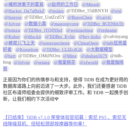
@摊煎饼果子的蒙其
@赵师的工作日
@Mingdr
@TiDBer_55iIBNYH
@Hacker_Qg7qBxkZ
@polars
@ojsl
@TiDBer_UutZcd5Y
@forever
@BraveChen
@caiyfc
@Jolyne
@数据小黑
@magongyong
@TiDBer_BCENbhTh
@tomxu
@TiDBer_jYQINSnf
@weixiaobing
@redgame
@calvinyang
@Kuber
@dba-kit
@TiDBer_Kylin
@hey-hoho
@裤衩儿飞上天
@songxuecheng
@ChinaOpen
@tidb狂热爱
好者
@Kongdom
@TiDBer_CLIZc4GK
@大数据模型
@TiDBer_OMiJNOru
@tidb-
@bert
@Ming
@shuhan5679
feng
@Jolyne
@seiang
@我爱桃花
@xfworld
@我是咖啡
哥
正是因为你们的热情参与和支持，使得 TiDB 在成为更好用的
数据库道路上向前迈进了一大步。此外，我们还要感谢 TiDB
社区布道师组委会提供的细致评审工作。和 TiDB 一起携手创
新，让我们相约下次活动🌹
【已结束】TiDB v7.1.0 荣誉体验官招募｜索尼 PS5 、索尼无
线降噪耳机、倍轻松颈部按摩器等你拿！