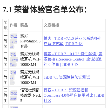
7.1 荣誉体验官名单公布：
奖
作者
奖品
文章链接
项
一
索尼
@Je
博客 - TiDB v7.1.0 跨业务系统多租
等
PlayStation 5
llybe
户解决方案 | TiDB 社区
奖
套装
an
二
索尼无线降
博客 - TiDB 7.1.0 LTS 特性解读 | 资
@S
等
噪耳机 WH-
源管控 (Resource Control) 应该知道
hawn
奖
1000XM4
的 6 件事 | TiDB 社区
Yan
二
索尼无线降
@d
等
噪耳机 WH-
TiDB 7.1 资源管控验证测试
ba-
奖
1000XM4
kit
三
倍轻松颈部
博客 - TiDB 7.1资源管控和
@se
等
按摩器 Neck
Oceanbase 4.0多租户使用对比 | TiDB
iang
奖
5
社区