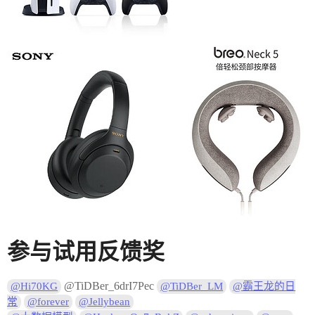
参与试用反馈奖
@TiDBer_6drI7Pec
@Hi70KG
@TiDBer_LM
@霸王龙的日
常
@forever
@Jellybean