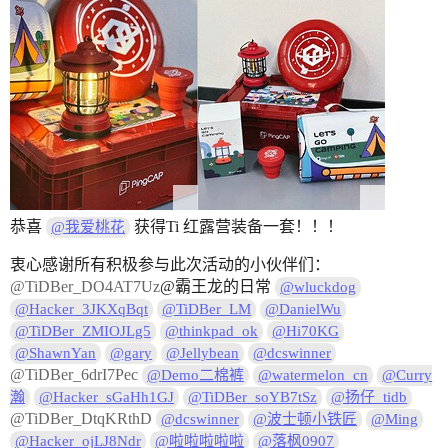
恭喜
获得Ti 红露营装备一套！！！
@我爱桃花
衷心感谢所有积极参与此次活动的小伙伴们：
@TiDBer_DO4AT7Uz
@霸王龙的日常
@wluckdog
@Hacker_3JKXqBqt
@TiDBer_LM
@DanielWu
@TiDBer_ZMIOJLg5
@thinkpad_ok
@Hi70KG
@ShawnYan
@gary
@Jellybean
@dcswinner
@TiDBer_6drI7Pec
@Demo二棉裤
@watermelon_cn
@Curry
瀚
@Hacker_sGaHh1GJ
@TiDBer_soYB7tSz
@扬仔_tidb
@TiDBer_DtqKRthD
@dcswinner
@波士顿小铁匠
@Ming
@Hacker_ojLJ8Ndr
@啦啦啦啦啦
@落枫0907