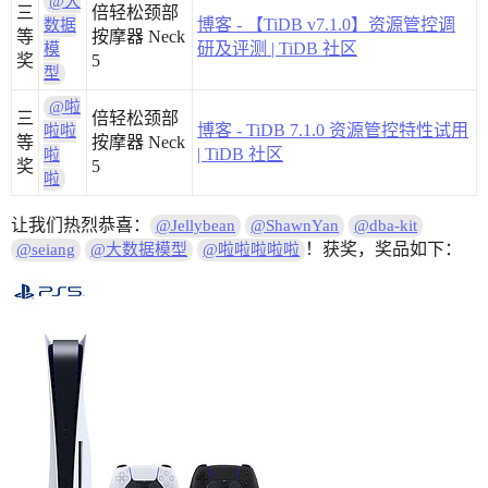
@大
三
倍轻松颈部
博客 - 【TiDB v7.1.0】资源管控调
数据
等
按摩器 Neck
研及评测 | TiDB 社区
模
奖
5
型
@啦
三
倍轻松颈部
博客 - TiDB 7.1.0 资源管控特性试用
啦啦
等
按摩器 Neck
| TiDB 社区
啦
奖
5
啦
让我们热烈恭喜：
@Jellybean
@ShawnYan
@dba-kit
！获奖，奖品如下：
@seiang
@大数据模型
@啦啦啦啦啦