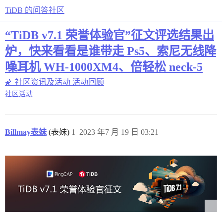
TiDB 的问答社区
“TiDB v7.1 荣誉体验官”征文评选结果出
炉，快来看看是谁带走 Ps5、索尼无线降
噪耳机 WH-1000XM4、倍轻松 neck-5
🌠 社区资讯及活动
活动回顾
社区活动
Billmay表妹
(表妹)
1
2023 年7 月 19 日 03:21