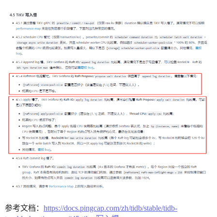
参考文档：
https://docs.pingcap.com/zh/tidb/stable/tidb-