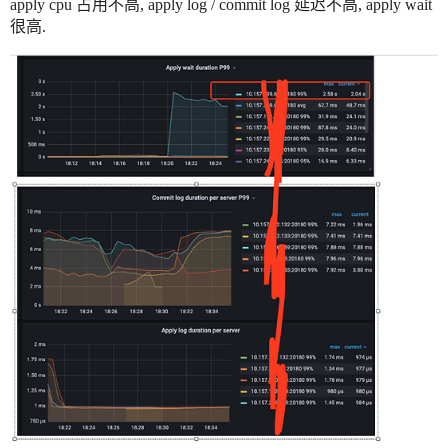
apply cpu 占用不高, apply log / commit log 延迟不高, apply wait
很高.