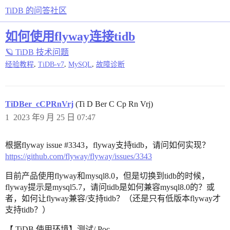
TiDB 的问答社区
如何使用flyway连接tidb
🪐 TiDB 技术问题
,
,
,
经验教程
TiDB-v7
MySQL
故障诊断
TiDBer_cCPRnVrj
(Ti D Ber C Cp Rn Vrj)
1
2023 年9 月 25 日 07:47
根据flyway issue
#3343
，flyway支持tidb，请问如何实现？
https://github.com/flyway/flyway/issues/3343
目前产品使用flyway和mysql8.0，但是切换到tidb的时候，
flyway提示是mysql5.7，请问tidb是如何兼容mysql8.0的？或
者，如何让flyway兼容/支持tidb？（还是只有低版本flyway才
支持tidb？）
【 TiDB 使用环境】测试/ Poc