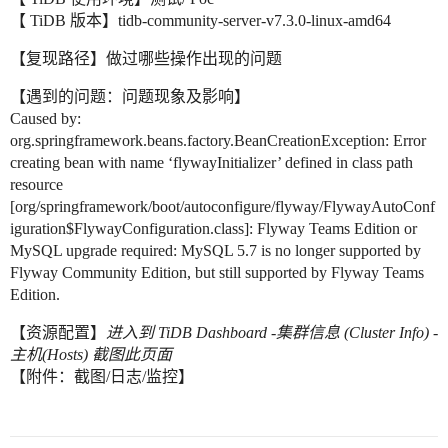
【 TiDB 版本】tidb-community-server-v7.3.0-linux-amd64
【复现路径】做过哪些操作出现的问题
【遇到的问题：问题现象及影响】
Caused by:
org.springframework.beans.factory.BeanCreationException: Error
creating bean with name ‘flywayInitializer’ defined in class path
resource
[org/springframework/boot/autoconfigure/flyway/FlywayAutoConf
iguration$FlywayConfiguration.class]: Flyway Teams Edition or
MySQL upgrade required: MySQL 5.7 is no longer supported by
Flyway Community Edition, but still supported by Flyway Teams
Edition.
【资源配置】
进入到 TiDB Dashboard -集群信息 (Cluster Info) -
主机(Hosts) 截图此页面
【附件：截图/日志/监控】