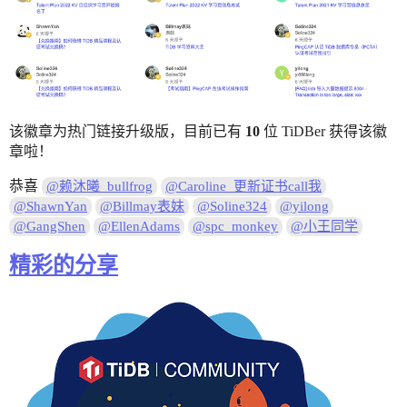
该徽章为热门链接升级版，目前已有
10
位 TiDBer 获得该徽
章啦！
恭喜
@赖沐曦_bullfrog
@Caroline_更新证书call我
@ShawnYan
@Billmay表妹
@Soline324
@yilong
@GangShen
@EllenAdams
@spc_monkey
@小王同学
精彩的分享