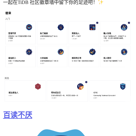
一起在TiDB 社区徽章墙中留下你的足迹吧！
百读不厌