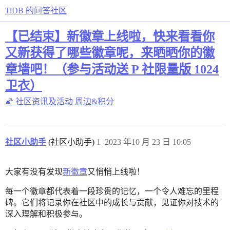
TiDB 的问答社区
【已结束】新徽章上线啦，快来看看你
又新获得了哪些徽章呢，来晒晒你的徽
章墙吧！（参与活动送 P 社限量版 1024
卫衣）
🌠 社区资讯及活动
周边&积分
社区小助手
(社区小助手)
1
2023 年10 月 23 日 10:05
大家有没有发现
新徽章
又悄悄上线啦！
每一个徽章都代表着一段珍贵的记忆，一个令人难忘的里程
碑。它们将记录你在社区中的成长与贡献，见证你对技术的
深入理解和积极参与。