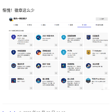
惭愧！徽章这么少