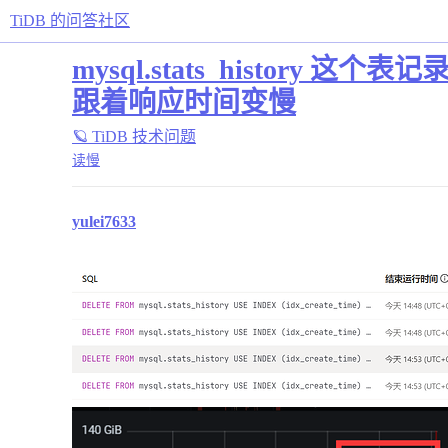
TiDB 的问答社区
mysql.stats_histo
跟着响应时间变慢
🪐 TiDB 技术问题
读慢
yulei7633