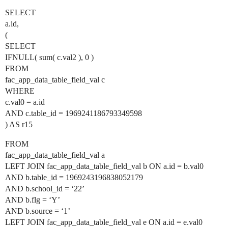
SELECT
a.id,
(
SELECT
IFNULL( sum( c.val2 ), 0 )
FROM
fac_app_data_table_field_val c
WHERE
c.val0 = a.id
AND c.table_id = 1969241186793349598
) AS r15
FROM
fac_app_data_table_field_val a
LEFT JOIN fac_app_data_table_field_val b ON a.id = b.val0
AND b.table_id = 1969243196838052179
AND b.school_id = ‘22’
AND b.flg = ‘Y’
AND b.source = ‘1’
LEFT JOIN fac_app_data_table_field_val e ON a.id = e.val0