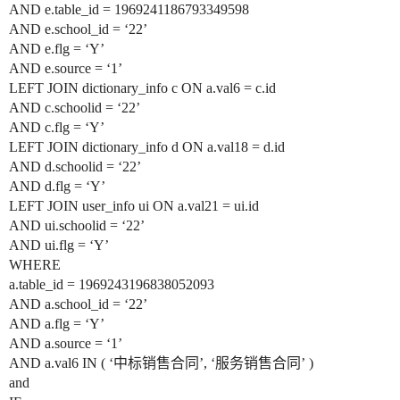
AND e.table_id = 1969241186793349598
AND e.school_id = ‘22’
AND e.flg = ‘Y’
AND e.source = ‘1’
LEFT JOIN dictionary_info c ON a.val6 = c.id
AND c.schoolid = ‘22’
AND c.flg = ‘Y’
LEFT JOIN dictionary_info d ON a.val18 = d.id
AND d.schoolid = ‘22’
AND d.flg = ‘Y’
LEFT JOIN user_info ui ON a.val21 = ui.id
AND ui.schoolid = ‘22’
AND ui.flg = ‘Y’
WHERE
a.table_id = 1969243196838052093
AND a.school_id = ‘22’
AND a.flg = ‘Y’
AND a.source = ‘1’
AND a.val6 IN ( ‘中标销售合同’, ‘服务销售合同’ )
and