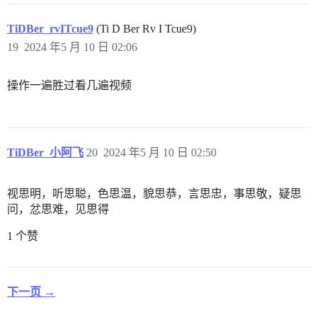
TiDBer_rvITcue9
(Ti D Ber Rv I Tcue9)
19
2024 年5 月 10 日 02:06
操作一遍胜过看几遍视频
TiDBer_小阿飞
20
2024 年5 月 10 日 02:50
视思明，听思聪，色思温，貌思恭，言思忠，事思敬，疑思
问，忿思难，见思得
1 个赞
下一页 →