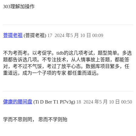
303理解加操作
菩提老祖
(菩提老祖)
17
2024 年5 月 10 日 00:09
不为考而考。以考促学。tidb的这几项考试，题型简单。多选
题都告诉选几项。不专注技术，从人情事故上答题，都能答
对，考不过不气馁，考过了放平心态。数据库项目繁多，任
重道远，成为一个子项的专家 都任重而道远。
健康的腰间盘
(Ti D Ber T1 Pl7v3g)
18
2024 年5 月 10 日 00:50
学而不思则罔， 思而不学则殆