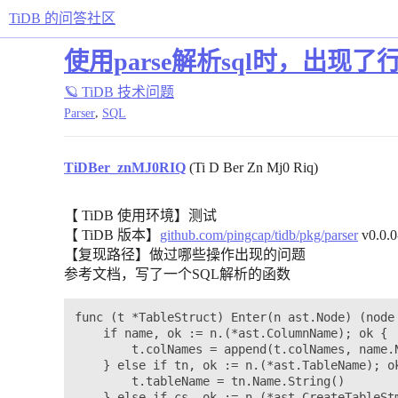
TiDB 的问答社区
使用parse解析sql时，出现
🪐 TiDB 技术问题
,
Parser
SQL
TiDBer_znMJ0RIQ
(Ti D Ber Zn Mj0 Riq)
【 TiDB 使用环境】测试
【 TiDB 版本】
github.com/pingcap/tidb/pkg/parser
v0.0.
【复现路径】做过哪些操作出现的问题
参考文档，写了一个SQL解析的函数
func (t *TableStruct) Enter(n ast.Node) (node 
	if name, ok := n.(*ast.ColumnName); ok {

		t.colNames = append(t.colNames, name.Name.String())

	} else if tn, ok := n.(*ast.TableName); ok {

		t.tableName = tn.Name.String()

	} else if cs, ok := n.(*ast.CreateTableStmt); ok {
