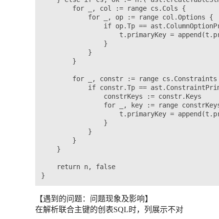
		for _, col := range cs.Cols {

			for _, op := range col.Options {

				if op.Tp == ast.ColumnOptionPrimaryKey {

					t.primaryKey = append(t.primaryKey, col.Name.String())

				}

			}

		}

		for _, constr := range cs.Constraints {

			if constr.Tp == ast.ConstraintPrimaryKey {

				constrKeys := constr.Keys

				for _, key := range constrKeys {

					t.primaryKey = append(t.primaryKey, key.Column.Name.String())

				}

			}

		}

	}

	return n, false

【遇到的问题：问题现象及影响】
在解析联合主键的创表SQL时，列展示不对