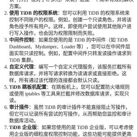
方案。
使用 TiDB 的权限系统
：您可以利用 TiDB 的权限系统来
控制不同账户的权限。例如，创建一个只读角色，并将该
角色授予所有用户。这样，即使用户尝试使用其他账户进
行写入操作，也会因为权限限制而失败。
中间件控制
：如果您使用的是 TiDB 的中间件（如 TiDB
Dashboard、Mydumper、Loader 等），您可以在中间件层
面实现只读控制。例如，配置中间件只转发读操作请求到
TiDB 集群。
自定义代理
：编写一个自定义代理服务，该服务拦截所有
数据库请求，并将写请求转换为读请求或直接拒绝。这
样，所有通过该代理的连接都会默认只读。
TiDB 跳板机配置
：在跳板机上，您可以配置防火墙规则
或使用 iptables 等工具来拦截并修改数据库请求，实现只
读。
审计插件
：虽然 TiDB 的审计插件不能直接阻止写操作，
但它可以记录所有尝试的写操作，从而帮助您监控和审计
数据库活动。
TiDB 企业版
：如果您使用的是 TiDB 企业版，可以考虑使
用企业版的细粒度权限控制功能，这些功能可能提供更高