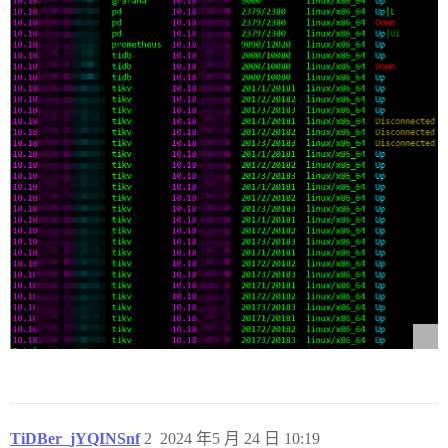
TiDBer_jYQINSnf
2
2024 年5 月 24 日 10:19