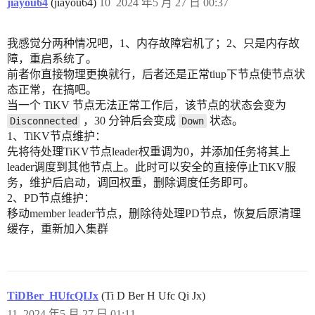
jiayou64
(jiayou64)
10
2024 年5 月 27 日 00:37
我感觉分两种情况吧，1、内存故障宕机了；2、只是内存故
障，重启系统了。
前者你直接物理更换就行，后者还是正常tiup下节点使节点状
态正常，在搞吧。
当一个 TiKV 节点无法正常工作后，该节点的状态会变为
，30 分钟后会变成
状态。
Disconnected
Down
1、TiKV节点维护：
先将待处理TiKV节点leader权重调为0，并添加任务将其上
leader调度到其他节点上。此时可以安全的直接停止TiKV服
务，维护后启动，调回权重，删除调度任务即可。
2、PD节点维护：
移动member leader节点，删除待处理PD节点，恢复后原清理
缓存，重新加入集群
TiDBer_HUfcQIJx
(Ti D Ber H Ufc Qi Jx)
11
2024 年5 月 27 日 01:11