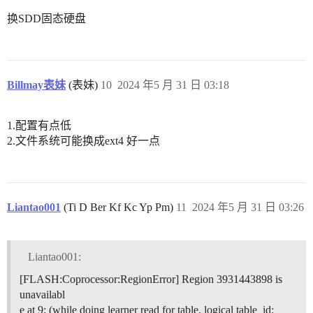
换SDD固态硬盘
Billmay表妹
(表妹)
10
2024 年5 月 31 日 03:18
1.配置有点低
2.文件系统可能换成ext4 好一点
Liantao001
(Ti D Ber Kf Kc Yp Pm)
11
2024 年5 月 31 日 03:26
Liantao001:
[FLASH:Coprocessor:RegionError] Region 3931443898 is
unavailabl
e at 9: (while doing learner read for table, logical table_id: