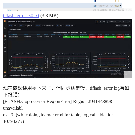
tiflash_error_30.txt
(3.3 MB)
现在磁盘使用率下来了，但同步还是慢，tiflash_error.log有如
下报错：
[FLASH:Coprocessor:RegionError] Region 3931443898 is
unavailabl
e at 9: (while doing learner read for table, logical table_id:
10793275)