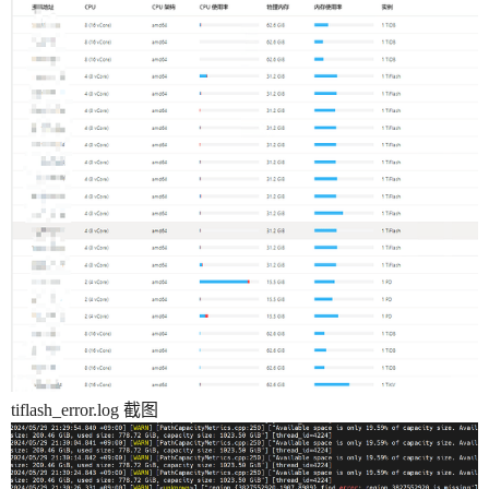
tiflash_error.log 截图