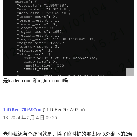
是leader_count和region_count吗
TiDBer_70iA97nn
(Ti D Ber 70i A97nn)
13
2024 年7 月 4 日 09:25
老师我还有个疑问就是，除了临时扩的那太kv以外剩下的2台