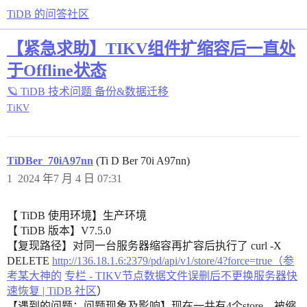
TiDB 的问答社区
【紧急求助】TIKV组件扩缩容后一直处
于Offline状态
🪐 TiDB 技术问题
备份&数据迁移
TiKV
TiDBer_70iA97nn
(Ti D Ber 70i A97nn)
1
2024 年7 月 4 日 07:31
【 TiDB 使用环境】生产环境
【 TiDB 版本】V7.5.0
【复现路径】对同一台服务器缩容再扩容后执行了 curl -X
DELETE
http://136.18.1.6:2379/pd/api/v1/store/4?force=true（参
考某大神的
专栏 - TIKV节点数据文件误删后不更换服务器快
速恢复 | TiDB 社区
）
【遇到的问题：问题现象及影响】现在一共有4个store，被缩