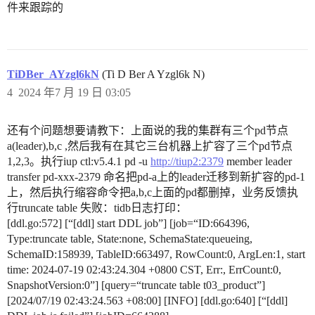
件来跟踪的
TiDBer_AYzgl6kN
(Ti D Ber A Yzgl6k N)
4
2024 年7 月 19 日 03:05
还有个问题想要请教下：上面说的我的集群有三个pd节点
a(leader),b,c ,然后我有在其它三台机器上扩容了三个pd节点
1,2,3。执行iup ctl:v5.4.1 pd -u
http://tiup2:2379
member leader
transfer pd-xxx-2379 命名把pd-a上的leader迁移到新扩容的pd-1
上，然后执行缩容命令把a,b,c上面的pd都删掉，业务反馈执
行truncate table 失败：tidb日志打印：
[ddl.go:572] [“[ddl] start DDL job”] [job=“ID:664396,
Type:truncate table, State:none, SchemaState:queueing,
SchemaID:158939, TableID:663497, RowCount:0, ArgLen:1, start
time: 2024-07-19 02:43:24.304 +0800 CST, Err:, ErrCount:0,
SnapshotVersion:0”] [query=“truncate table t03_product”]
[2024/07/19 02:43:24.563 +08:00] [INFO] [ddl.go:640] [“[ddl]