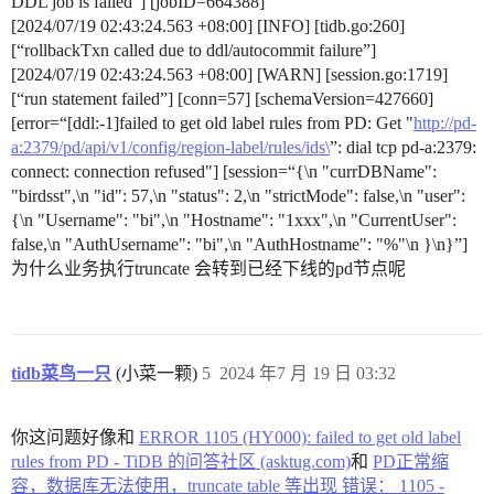
DDL job is failed”] [jobID=664388]
[2024/07/19 02:43:24.563 +08:00] [INFO] [tidb.go:260]
[“rollbackTxn called due to ddl/autocommit failure”]
[2024/07/19 02:43:24.563 +08:00] [WARN] [session.go:1719]
[“run statement failed”] [conn=57] [schemaVersion=427660]
[error=“[ddl:-1]failed to get old label rules from PD: Get "
http://pd-
a:2379/pd/api/v1/config/region-label/rules/ids\
”: dial tcp pd-a:2379:
connect: connection refused"] [session=“{\n "currDBName":
"birdsst",\n "id": 57,\n "status": 2,\n "strictMode": false,\n "user":
{\n "Username": "bi",\n "Hostname": "1xxx",\n "CurrentUser":
false,\n "AuthUsername": "bi",\n "AuthHostname": "%"\n }\n}”]
为什么业务执行truncate 会转到已经下线的pd节点呢
tidb菜鸟一只
(小菜一颗)
5
2024 年7 月 19 日 03:32
你这问题好像和
ERROR 1105 (HY000): failed to get old label
rules from PD - TiDB 的问答社区 (asktug.com)
和
PD正常缩
容，数据库无法使用，truncate table 等出现 错误： 1105 -