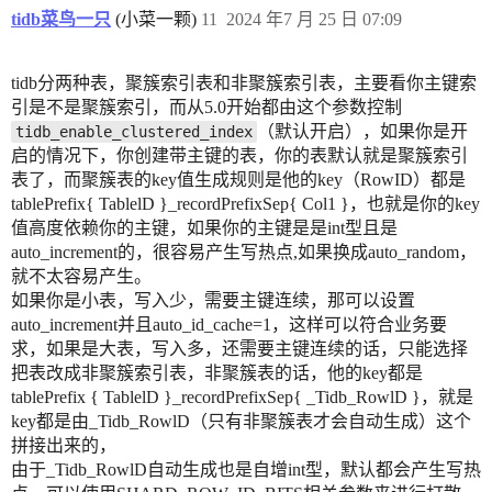
tidb菜鸟一只
(小菜一颗)
11
2024 年7 月 25 日 07:09
tidb分两种表，聚簇索引表和非聚簇索引表，主要看你主键索
引是不是聚簇索引，而从5.0开始都由这个参数控制
（默认开启），如果你是开
tidb_enable_clustered_index
启的情况下，你创建带主键的表，你的表默认就是聚簇索引
表了，而聚簇表的key值生成规则是他的key（RowID）都是
tablePrefix{ TablelD }_recordPrefixSep{ Col1 }，也就是你的key
值高度依赖你的主键，如果你的主键是是int型且是
auto_increment的，很容易产生写热点,如果换成auto_random，
就不太容易产生。
如果你是小表，写入少，需要主键连续，那可以设置
auto_increment并且auto_id_cache=1，这样可以符合业务要
求，如果是大表，写入多，还需要主键连续的话，只能选择
把表改成非聚簇索引表，非聚簇表的话，他的key都是
tablePrefix { TablelD }_recordPrefixSep{ _Tidb_RowlD }，就是
key都是由_Tidb_RowlD（只有非聚簇表才会自动生成）这个
拼接出来的，
由于_Tidb_RowlD自动生成也是自增int型，默认都会产生写热