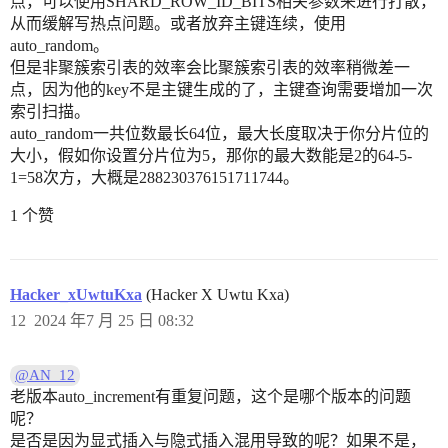
点，可以使用SHARD_ROW_ID_BITS相关参数来进行打散，
从而缓解写热点问题。或者放弃主键连续，使用
auto_random。
但是非聚簇索引表的效率会比聚簇索引表的效率稍微差一
点，因为他的key不是主键生成的了，主键查询需要增加一次
索引扫描。
auto_random一共位数最长64位，最大长度取决于你分片位的
大小，假如你设置分片位为5，那你的最大数能是2的64-5-
1=58次方，大概是288230376151711744。
1 个赞
Hacker_xUwtuKxa
(Hacker X Uwtu Kxa)
12
2024 年7 月 25 日 08:32
@AN_12
老版本auto_increment有重复问题，这个是哪个版本的问题
呢？
是否是因为显式插入与隐式插入混用导致的呢？如果不是，