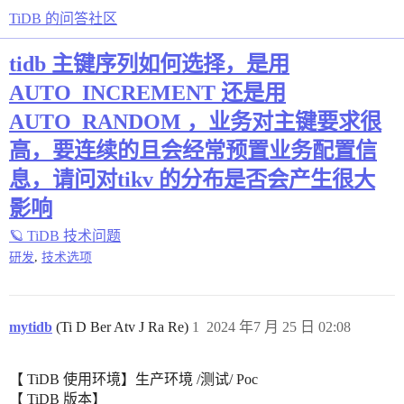
TiDB 的问答社区
tidb 主键序列如何选择，是用
AUTO_INCREMENT 还是用
AUTO_RANDOM ，业务对主键要求很
高，要连续的且会经常预置业务配置信
息，请问对tikv 的分布是否会产生很大
影响
🪐 TiDB 技术问题
,
研发
技术选项
mytidb
(Ti D Ber Atv J Ra Re)
1
2024 年7 月 25 日 02:08
【 TiDB 使用环境】生产环境 /测试/ Poc
【 TiDB 版本】