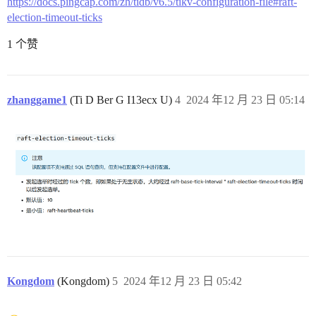
https://docs.pingcap.com/zh/tidb/v6.5/tikv-configuration-file#raft-
election-timeout-ticks
1 个赞
zhanggame1
(Ti D Ber G I13ecx U)
4
2024 年12 月 23 日 05:14
Kongdom
(Kongdom)
5
2024 年12 月 23 日 05:42