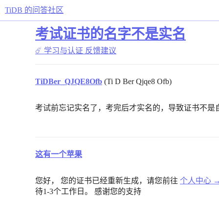
TiDB 的问答社区
考试证书的名字不是实名
☄️ 学习与认证
反馈建议
TiDBer_QJQE8Ofb
(Ti D Ber Qjqe8 Ofb)
考试前忘记实名了，考完后才实名的，导致证书不是
这有一个苹果
您好， 您的证书已经重新生成，请您前往
个人中心 
待1-3个工作日。 感谢您的支持