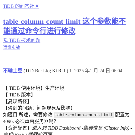
TiDB 的问答社区
table-column-count-limit 这个参数能不
能通过命令行进行修改
🪐 TiDB 技术问题
运维实战
不输土豆
(Ti D Ber Lkg Kt Rt P)
1
2025 年1 月 24 日 06:04
【 TiDB 使用环境】生产环境
【 TiDB 版本】
【复现路径】
【遇到的问题：问题现象及影响】
如题目 所述，需要修改
配置为
table-column-count-limit
4096, 必须重启服务器吗？
【资源配置】
进入到 TiDB Dashboard -集群信息 (Cluster Info) -
主机(Hosts) 截图此页面