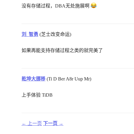
没有存储过程，DBA无处施展啊
刘_智勇
(芝士改变命运)
如果再能支持存储过程之类的就完美了
乾坤大挪移
(Ti D Ber A8r Uup Mr)
上手体验 TiDB
← 上一页
下一页 →