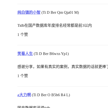
纯白镇的小智
(Ti D Ber Qm Qja01 M)
Tidb在国产数据库年度排名经常都是前3以内
1 个赞
笑看人生
(Ti D Ber B6wxs Yp1)
感谢分享，如果有真实的案例，真实数据的话就更棒
1 个赞
a大力啊
(Ti D Ber O B5b6 R4 L)
国产数据库还得tidb