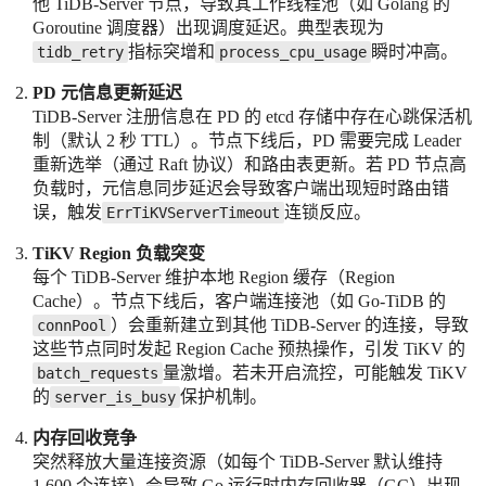
他 TiDB-Server 节点，导致其工作线程池（如 Golang 的
Goroutine 调度器）出现调度延迟。典型表现为
指标突增和
瞬时冲高。
tidb_retry
process_cpu_usage
PD 元信息更新延迟
TiDB-Server 注册信息在 PD 的 etcd 存储中存在心跳保活机
制（默认 2 秒 TTL）。节点下线后，PD 需要完成 Leader
重新选举（通过 Raft 协议）和路由表更新。若 PD 节点高
负载时，元信息同步延迟会导致客户端出现短时路由错
误，触发
连锁反应。
ErrTiKVServerTimeout
TiKV Region 负载突变
每个 TiDB-Server 维护本地 Region 缓存（Region
Cache）。节点下线后，客户端连接池（如 Go-TiDB 的
）会重新建立到其他 TiDB-Server 的连接，导致
connPool
这些节点同时发起 Region Cache 预热操作，引发 TiKV 的
量激增。若未开启流控，可能触发 TiKV
batch_requests
的
保护机制。
server_is_busy
内存回收竞争
突然释放大量连接资源（如每个 TiDB-Server 默认维持
1,600 个连接）会导致 Go 运行时内存回收器（GC）出现