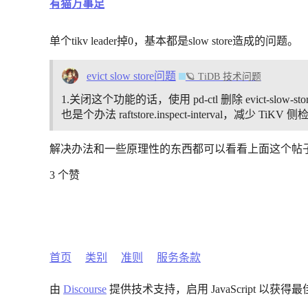
有猫万事足
单个tikv leader掉0，基本都是slow store造成的问题。
evict slow store问题
🪐 TiDB 技术问题
1.关闭这个功能的话，使用 pd-ctl 删除 evict-slow-s
也是个办法 raftstore.inspect-interval，减少 TiKV 侧
解决办法和一些原理性的东西都可以看看上面这个帖
3 个赞
首页
类别
准则
服务条款
由
Discourse
提供技术支持，启用 JavaScript 以获得