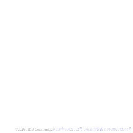
©2026 TiDB Community.
京ICP备20022552号-5
京公网安备11010802043344号