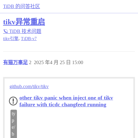
TiDB 的问答社区
tikv异常重启
🪐 TiDB 技术问题
,
tikv引擎
TiDB-v7
有猫万事足
2
2025 年4 月 25 日 15:00
github.com/tikv/tikv
other tikv panic when inject one of tikv
failure with ticdc changfeed running
ty
p
e/
b