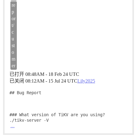
re
p
or
t/
c
u
st
o
m
er
已打开
08:48AM - 18 Feb 24 UTC
已关闭
08:12AM - 15 Jul 24 UTC
Lily2025
## Bug Report

### What version of TiKV are you using?

…