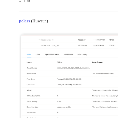
1 个赞
polars
(Huwsun)