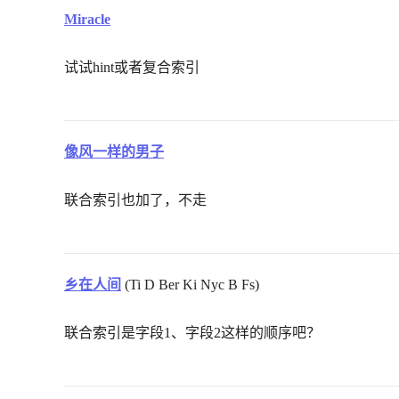
Miracle
试试hint或者复合索引
像风一样的男子
联合索引也加了，不走
乡在人间
(Ti D Ber Ki Nyc B Fs)
联合索引是字段1、字段2这样的顺序吧？